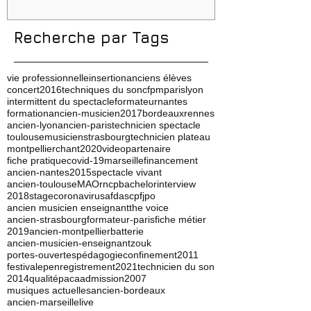
Recherche par Tags
vie professionnelle
insertion
anciens élèves
concert
2016
techniques du son
cfpm
paris
lyon
intermittent du spectacle
formateur
nantes
formation
ancien-musicien
2017
bordeaux
rennes
ancien-lyon
ancien-paris
technicien spectacle
toulouse
musicien
strasbourg
technicien plateau
montpellier
chant
2020
video
partenaire
fiche pratique
covid-19
marseille
financement
ancien-nantes
2015
spectacle vivant
ancien-toulouse
MAO
rncp
bachelor
interview
2018
stage
coronavirus
afdas
cpf
jpo
ancien musicien enseignant
the voice
ancien-strasbourg
formateur-paris
fiche métier
2019
ancien-montpellier
batterie
ancien-musicien-enseignant
zouk
portes-ouvertes
pédagogie
confinement
2011
festival
ep
enregistrement
2021
technicien du son
2014
qualité
paca
admission
2007
musiques actuelles
ancien-bordeaux
ancien-marseille
live