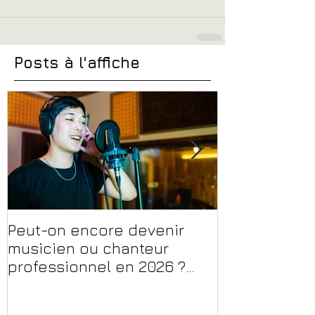
Posts à l'affiche
Peut-on encore devenir
Financer sa 
musicien ou chanteur
musique, son
professionnel en 2026 ?
en 2026 : CPF
Conseils, méthodes et
et aides rég
erreurs à éviter