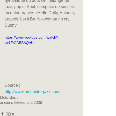
dynamique du duo. Un mélange de 
jazz, pop et Soul, composé de succès 
incontournables. (Hello Dolly, Autumn, 
Leaves, Let it Be, No woman no cry, 
Sunny 
https://www.youtube.com/watch?
v=1f9OD5SAQAU
Source :
http://www.orchestre-jazz.com/
Mots-clés :
anciens élèves
paris
2006