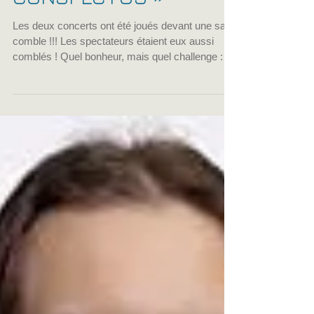
Amaury Potier -
ENSEMBLE VOCAL «
CONSPECTUS »
Les deux concerts ont été joués devant une salle
comble !!! Les spectateurs étaient eux aussi
comblés ! Quel bonheur, mais quel challenge :
monter ce programme en même pas 4 mois.
Merci à tous nos choristes et nos musiciens de
nous avoir suivi et mis tout leur « choeur » dans
cette folle aventure réussie. Sopranes : Mirélia
Auzanneau, Eve Brisson, Anne Debellefontaine,
Claire Duhil de Benazé, Mathilde Polizzy, Julie
Sassus; Alti : Juliette Andries, Cathy de Sousa,
Laura Gal