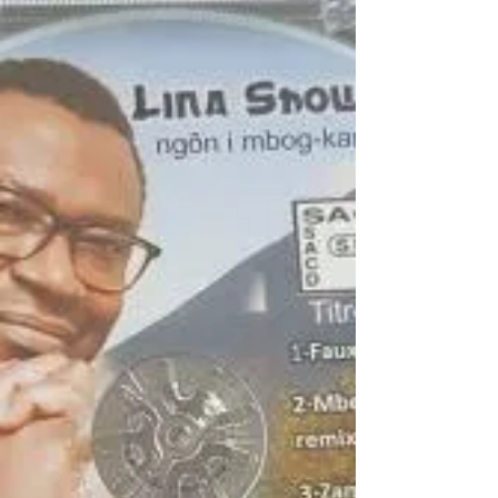
des prestations de sonorisation de concerts,
soirées, conférences (...) et des lightshows de
qualité professionnelle, ainsi que des prestations
d'enregistrement, de mixage, de mastering et de
production musicale, déstinées aux musiciens
de tous horizons musicaux et de tous niveaux,
amateurs comme professionnels.Technicien du
son formé au CFPM de Strasbourg, musicien et
passionné de son sous toutes ses formes, je
possède une grande ex