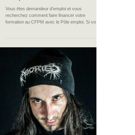
CFPM
9 mai 2019
2 min de lecture
Comment financer sa
formation avec Pôle
emploi ?
Vous êtes demandeur d'emploi et vous
recherchez comment faire financer votre
formation au CFPM avec le Pôle emploi. Si vous
avez fait un...