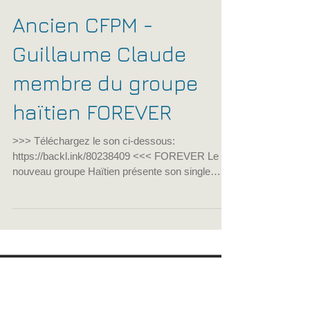
cfpmfrance
2 mars 2020
1 min de lecture
Ancien CFPM -
Guillaume Claude
membre du groupe
haïtien FOREVER
>>> Téléchargez le son ci-dessous:
https://backl.ink/80238409 <<< FOREVER Le
nouveau groupe Haïtien présente son single
"Avec toi" ! Compositeurs: Fabius, Giordany,
Guillaume (ancien du CFPM) et Marc Auteur:
Matt Alves Retrouvez FOREVER sur les
réseaux:
https://www.facebook.com/ForeverMusic-