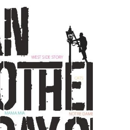
179462922710208/
https://www.instagram.com/forevermusicgroup_
Snap: Forevermusictv Contact Promo Booking:
Krystel DEBY, dk.ent.booking@gmail.com ,
+3361058334