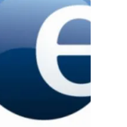
(Ngôn i mbog-kani) du musicien camerounais
sort en France ce mercredi le 4 décembre 2019.
Il y chante les faits sociaux et le vécu quotidien.
Artiste au grand talent ! Il est musicien, auteur
compositeur et arrangeur, également guitariste,
chanteur et technicien supérieur de son. Dès
1996, Lina Show rejoint, comme chef
d'orchestre; le mythique "Club des Princes",
avec pour principal chanteur, le regretté Petit
Prince. C'est un gr