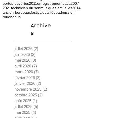
portes-ouvertes
2011
enregistrement
paca
2007
2021
technicien du son
musiques actuelles
2014
ancien-bordeaux
festival
qualité
ep
admission
rouen
opus
Archive
s
juillet 2026
(2)
2 posts
juin 2026
(2)
2 posts
mai 2026
(9)
9 posts
avril 2026
(7)
7 posts
mars 2026
(7)
7 posts
février 2026
(2)
2 posts
janvier 2026
(2)
2 posts
novembre 2025
(1)
1 post
octobre 2025
(2)
2 posts
août 2025
(1)
1 post
juillet 2025
(5)
5 posts
mai 2025
(4)
4 posts