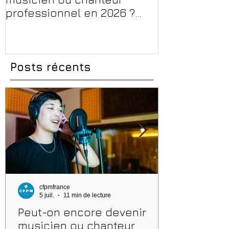
professionnel en 2026 ?
en 2026 : CPF
Conseils, méthodes et
et aides rég
erreurs à éviter
Posts récents
cfpmfrance
5 juil.
11 min de lecture
Peut-on encore devenir
musicien ou chanteur