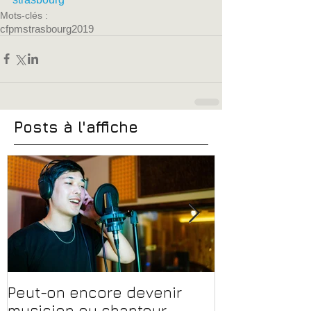
Mots-clés :
cfpm
strasbourg
2019
Posts à l'affiche
Peut-on encore devenir
Financer sa 
musicien ou chanteur
musique, son