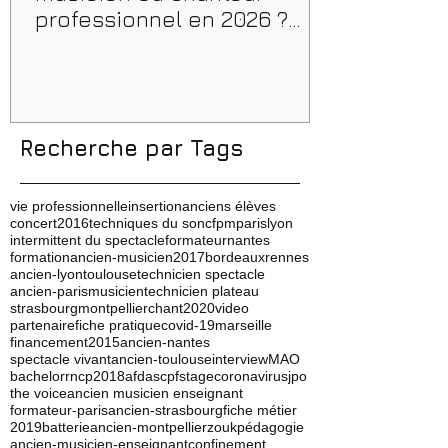
professionnel en 2026 ?
Conseils, méthodes et
erreurs à éviter
Recherche par Tags
vie professionnelle
insertion
anciens élèves
concert
2016
techniques du son
cfpm
paris
lyon
intermittent du spectacle
formateur
nantes
formation
ancien-musicien
2017
bordeaux
rennes
ancien-lyon
toulouse
technicien spectacle
ancien-paris
musicien
technicien plateau
strasbourg
montpellier
chant
2020
video
partenaire
fiche pratique
covid-19
marseille
financement
2015
ancien-nantes
spectacle vivant
ancien-toulouse
interview
MAO
bachelor
rncp
2018
afdas
cpf
stage
coronavirus
jpo
the voice
ancien musicien enseignant
formateur-paris
ancien-strasbourg
fiche métier
2019
batterie
ancien-montpellier
zouk
pédagogie
ancien-musicien-enseignant
confinement