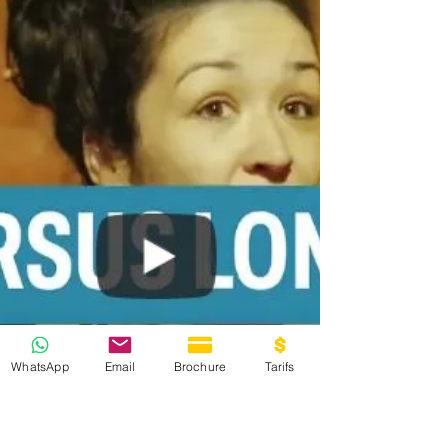
Je vous donne un peu de mes nouvelles suite à
ma formation au CFPM comme technicien son.
Je suis agent de maîtrise /Technicien son au...
WhatsApp
Email
Brochure
Tarifs