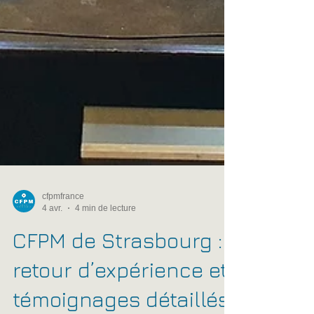
cfpmfrance
4 avr.
4 min de lecture
CFPM de Strasbourg :
retour d’expérience et