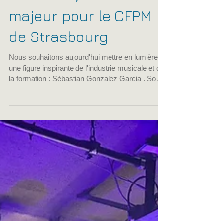
Garcia : de diplômé à
formateur, un atout
majeur pour le CFPM
de Strasbourg
Nous souhaitons aujourd'hui mettre en lumière
une figure inspirante de l'industrie musicale et de
la formation : Sébastian Gonzalez Garcia . Son
parcours illustre parfaitement la réussite et
l'engagement, marquant une contribution
significative au CFPM de Strasbourg .
L'ALSACE Sébastian Gonzalez Garcia n'est pas
un formateur comme les autres. Il a d'abord été
un diplômé du CFPM de Strasbourg ,
connaissant ainsi de l'intérieur les exigences et
les opportunités qu'offre cette i