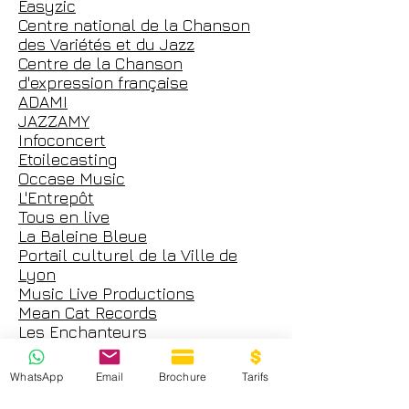
Easyzic
Centre national de la Chanson
des Variétés et du Jazz
Centre de la Chanson
d'expression française
ADAMI
JAZZAMY
Infoconcert
Etoilecasting
Occase Music
L'Entrepôt
Tous en live
La Baleine Bleue
Portail culturel de la Ville de
Lyon
Music Live Productions
Mean Cat Records
Les Enchanteurs
Music Destock
Austudio
WhatsApp
Email
Brochure
Tarifs
TY ZICOS
LE TAFEUR