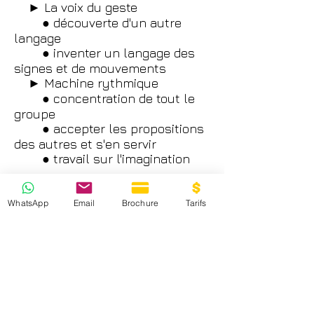
► La voix du geste
● découverte d'un autre
langage
● inventer un langage des
signes et de mouvements
► Machine rythmique
● concentration de tout le
groupe
● accepter les propositions
des autres et s'en servir
● travail sur l'imagination
V - Interprétations :
WhatsApp
Email
Brochure
Tarifs
► Grâce aux différents
exercices travaillés, interpréter
une chanson, repérer les
passages où l'émotion ne passe
pas ou mal, travailler ces
différents passages et trouver
des clefs pour être le plus juste