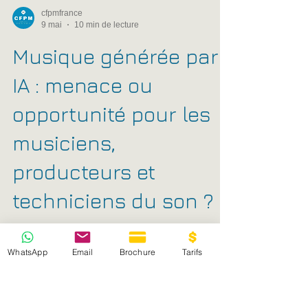
cfpmfrance
9 mai
10 min de lecture
Musique générée par
IA : menace ou
WhatsApp
Email
Brochure
Tarifs
opportunité pour les