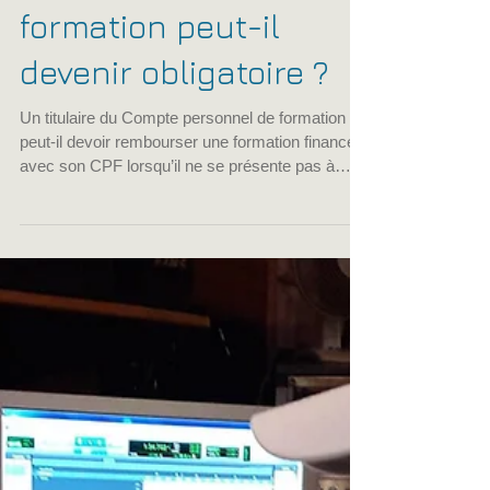
22 juin
7 min de lecture
Absence à l’examen
CPF : un
remboursement de la
formation peut-il
devenir obligatoire ?
Un titulaire du Compte personnel de formation
peut-il devoir rembourser une formation financée
avec son CPF lorsqu’il ne se présente pas à
l’examen prévu ?