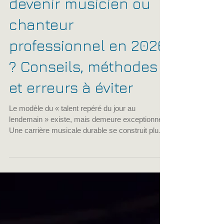
Peut-on encore
devenir musicien ou
chanteur
professionnel en 2026
? Conseils, méthodes
et erreurs à éviter
Le modèle du « talent repéré du jour au
lendemain » existe, mais demeure exceptionnel.
Une carrière musicale durable se construit plus
souvent grâce à une combinaison de
compétences : maîtrise artistique, pratique de la
scène, capacité à travailler en groupe,
compréhension du studio, réseau professionnel,
organisation administrative et diversification des
activités.