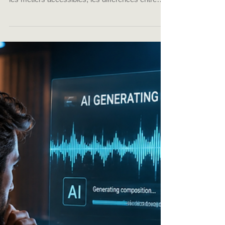
du son : comment se
former aux métiers du
son ?
Vous cherchez une formation d’ingénieur du son
? Découvrez les compétences indispensables,
les métiers accessibles, les différences entre
ingénieur du son et technicien du son, ainsi que
les parcours possibles pour se former au studio,
au live, au mixage et à la production musicale.