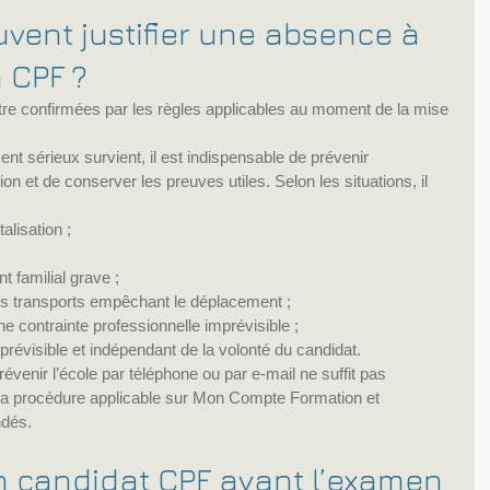
vent justifier une absence à 
n CPF ?
tre confirmées par les règles applicables au moment de la mise 
t sérieux survient, il est indispensable de prévenir 
n et de conserver les preuves utiles. Selon les situations, il 
alisation ;
 familial grave ;
es transports empêchant le déplacement ;
ne contrainte professionnelle imprévisible ;
révisible et indépendant de la volonté du candidat.
évenir l’école par téléphone ou par e-mail ne suffit pas 
re la procédure applicable sur Mon Compte Formation et 
ndés.
un candidat CPF avant l’examen 