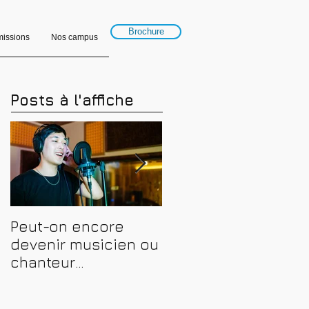
Brochure
issions
Nos campus
Posts à l'affiche
Peut-on encore
Financer sa
devenir musicien ou
formation en
chanteur
musique, son et
professionnel en
spectacle en 2026 :
2026 ? Conseils,
CPF, France Travail e