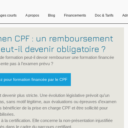
ages courts
A propos
Blog
Financements
Doc & Tarifs
Adm
men CPF : un remboursement
eut-il devenir obligatoire ?
de formation peut-il devoir rembourser une formation financée 
sente pas à l’examen prévu ?
ez pour formation financée par le CPF
evenir plus stricte. Une évolution législative prévoit qu’un 
pas, sans motif légitime, aux évaluations ou épreuves d’examen 
s bénéficier de la prise en charge CPF et être sollicité pour 
ilisées.
la certification. Elle concerne la non-présentation injustifiée 
s dans le cadre du parcours certifiant.