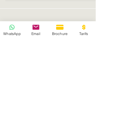
Mais la concurrence est rude au...
WhatsApp
Email
Brochure
Tarifs
Posts à
l'affiche