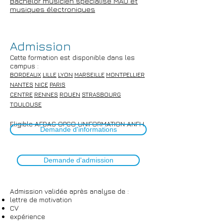
Bachelor musicien spécialisé MAO et
musiques électroniques
Admission​
Cette formation est disponible dans les
campus :
BORDEAUX
LILLE
LYON
MARSEILLE
MONTPELLIER
NANTES
NICE
PARIS
CENTRE
RENNES
ROUEN
STRASBOURG
TOULOUSE
Eligible AFDAS OPCO UNIFORMATION ANFH
Demande d'informations
Demande d'admission
Admissio
n
validée après analyse de :
lettre de motivation
CV
expérience