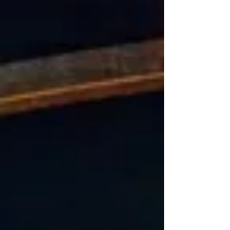
Compositeur, arrangeur, interprète et ingénieur
du son , il débute sa carrière en 1991 en tant
qu’artiste indépendant. Depuis, il a collaboré
avec de nombreux groupes et projets musicaux,
explorant des styles var