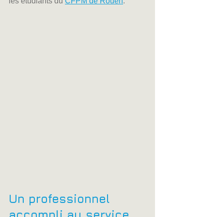
les étudiants du 
CFPM de Rouen
.
Un professionnel 
accompli au service 