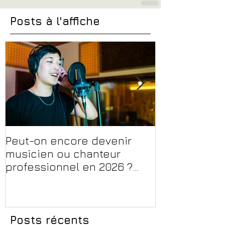
Posts à l'affiche
Peut-on encore devenir
Financer sa 
musicien ou chanteur
musique, son
professionnel en 2026 ?
en 2026 : CPF
Conseils, méthodes et
et aides rég
erreurs à éviter
Posts récents