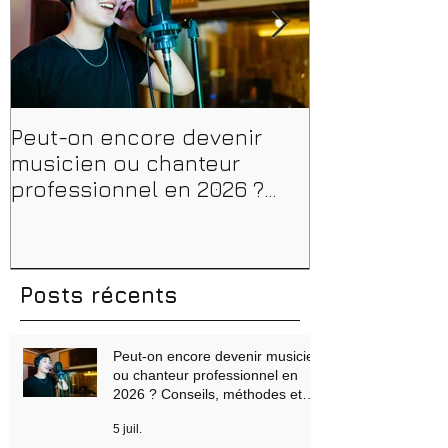
Peut-on encore devenir
Financer sa 
musicien ou chanteur
musique, son
professionnel en 2026 ?
en 2026 : CPF
Conseils, méthodes et
et aides rég
erreurs à éviter
Posts récents
Peut-on encore devenir musicien