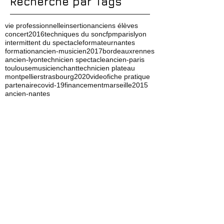
août 2025
(1)
1 post
juillet 2025
(5)
5 posts
mai 2025
(4)
4 posts
Recherche par Tags
vie professionnelle
insertion
anciens élèves
concert
2016
techniques du son
cfpm
paris
lyon
intermittent du spectacle
formateur
nantes
formation
ancien-musicien
2017
bordeaux
rennes
ancien-lyon
technicien spectacle
ancien-paris
toulouse
musicien
chant
technicien plateau
montpellier
strasbourg
2020
video
fiche pratique
partenaire
covid-19
financement
marseille
2015
ancien-nantes