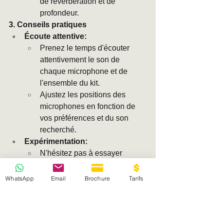
de réverbération et de 
profondeur.
3. Conseils pratiques
Écoute attentive:
Prenez le temps d'écouter 
attentivement le son de 
chaque microphone et de 
l'ensemble du kit.
Ajustez les positions des 
microphones en fonction de 
vos préférences et du son 
recherché.
Expérimentation:
N'hésitez pas à essayer 
différentes configurations et 
placements de microphones.
WhatsApp
Email
Brochure
Tarifs
Chaque batterie et chaque 
pièce sont uniques, il n'y a 
pas de règle absolue.