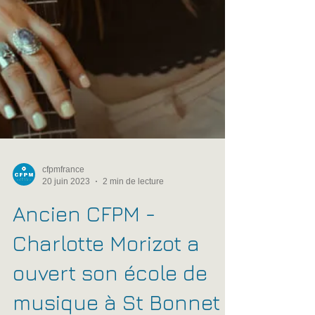
cfpmfrance
20 juin 2023
2 min de lecture
Ancien CFPM -