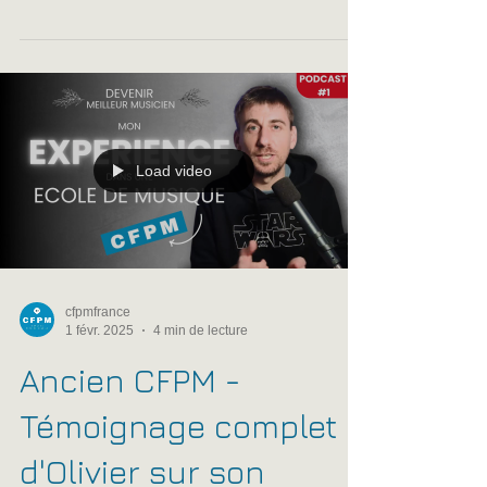
musique municipale Jack-Hurier, incarne la
réussite d'un parcours musical propulsé par la
qualité de l'enseignement du CFPM. Son histoire
est un témoignage éloquent de l'excellence de
cette institution et de son impact sur l'insertion
professionnelle dans le domaine musical.
Passionné par la guitare classique dès
l'adolescence, Damien Baisson a choisi de
Load video
suivre une formation diplômante de
cfpmfrance
1 févr. 2025
4 min de lecture
Ancien CFPM -
Témoignage complet