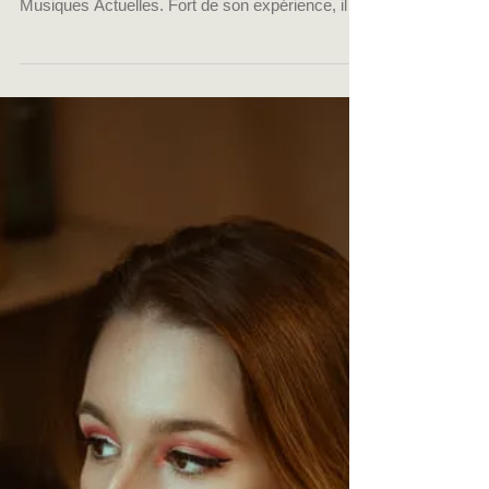
Sébastien est certifié du CFPM de Toulouse, où il
a obtenu le titre RNCP de Musicien des
Musiques Actuelles. Fort de son expérience, il
consacre désormais une partie de son temps à
transmettre son savoir-faire de bassiste au sein
du CFPM de Toulouse, partageant ainsi son
expertise avec les générations futures.
Sébastien Ryckbosch, originaire du Sud de la
France, est un bassiste toulousain. Son talent
réside dans sa capacité à raconter des histoires
en utilisant le groove, tou