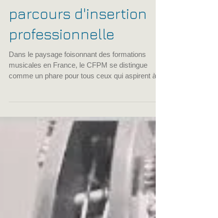
d'Olivier sur son
parcours d'insertion
professionnelle
Dans le paysage foisonnant des formations
musicales en France, le CFPM se distingue
comme un phare pour tous ceux qui aspirent à
une carrière dans l'industrie musicale et le
spectacle vivant. Fort de son expertise depuis
1998, le CFPM s'est imposé comme le premier
réseau de France dédié à la formation
professionnelle d'adultes dans ce domaine. Loin
d'être une simple école, le CFPM est une
véritable communauté de passionnés, où
l'excellence musicale rencontre l'insertion profe