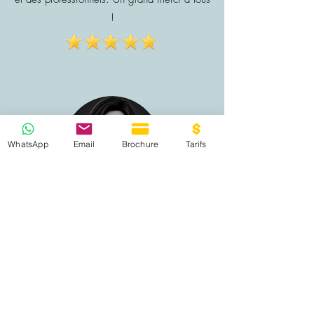
!
WhatsApp
Email
Brochure
Tarifs
Philippine —
Musicien enseignant
-
Avis vérifié Custplace, CFPM de
Bordeaux
Le programme proposé est particulièrement
riche et couvre l'ensemble des aspects de la
musique, de la théorie à la pratique
instrumentale, en passant par la production