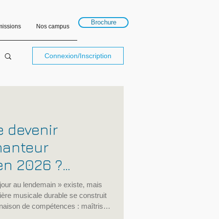
Brochure
issions
Nos campus
Connexion/Inscription
 devenir
hanteur
en 2026 ?
odes et erreurs
jour au lendemain » existe, mais
ère musicale durable se construit
naison de compétences : maîtrise
capacité à travailler en groupe,