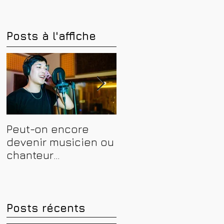
Posts à l'affiche
Peut-on encore
Financer sa
devenir musicien ou
formation en
chanteur
musique, son et
professionnel en
spectacle en 2026 :
2026 ? Conseils,
CPF, France Travail e
méthodes et erreurs
aides régionales
à éviter
Posts récents