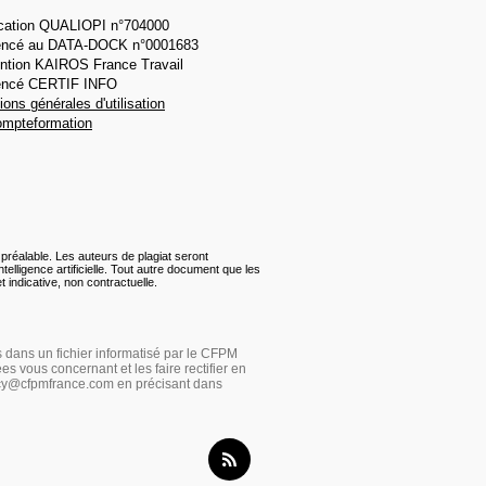
fication QUALIOPI n°704000
encé au DATA-DOCK n°0001683
ntion KAIROS France Travail
encé CERTIF INFO
ions générales d'utilisation
mpteformation
préalable. Les auteurs de plagiat seront
telligence artificielle. Tout autre document que les
 indicative, non contractuelle.
es dans un fichier informatisé par le CFPM
s vous concernant et les faire rectifier en
cy@cfpmfrance.com
en précisant dans