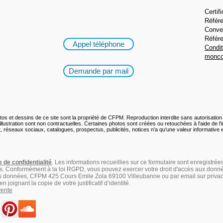
Certi
Référ
Conve
Référ
Appel téléphone
Condit
monco
Demande par mail
os et dessins de ce site sont la propriété de CFPM. Reproduction interdite sans autorisation 
llustration sont non contractuelles. Certaines photos sont créées ou retouchées à l'aide de l'in
, réseaux sociaux, catalogues, prospectus, publicités, notices n'a qu'une valeur informative et
e de confidentialité
. Les informations recueillies sur ce formulaire sont enregistré
rs. Conformément à la
loi RGPD
, vous pouvez exercer votre droit d'accès aux donnée
des données, CFPM 425 Cours Emile Zola 69100 Villeubanne ou par email sur
priva
n joignant la copie de votre justificatif d’identité.
vente