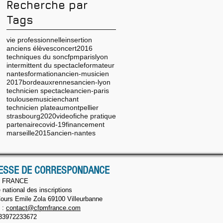
Recherche par
Tags
vie professionnelle
insertion
anciens élèves
concert
2016
techniques du son
cfpm
paris
lyon
intermittent du spectacle
formateur
nantes
formation
ancien-musicien
2017
bordeaux
rennes
ancien-lyon
technicien spectacle
ancien-paris
toulouse
musicien
chant
technicien plateau
montpellier
strasbourg
2020
video
fiche pratique
partenaire
covid-19
financement
marseille
2015
ancien-nantes
ESSE DE CORRESPONDANCE
 FRANCE
 national des inscriptions
ours Emile Zola 69100 Villeurbanne
 :
contact@cfpmfrance.com
33972233672​