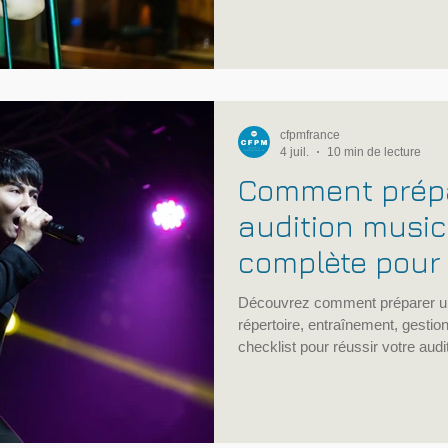
compréhension du studio, réseau
administrative et diversification 
cfpmfrance
4 juil.
10 min de lecture
Comment prép
audition music
complète pour 
Découvrez comment préparer une
répertoire, entraînement, gestion
checklist pour réussir votre audi