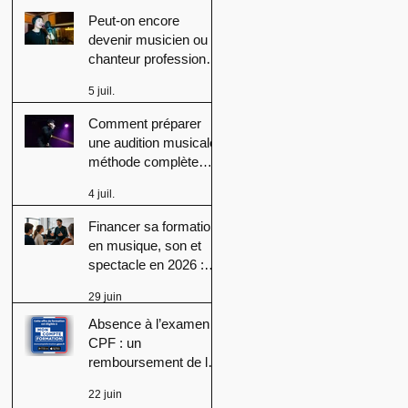
Peut-on encore
devenir musicien ou
chanteur professionnel
en 2026 ? Conseils,
5 juil.
méthodes et erreurs à
éviter
Comment préparer
une audition musicale :
méthode complète
pour réussir
4 juil.
Financer sa formation
en musique, son et
spectacle en 2026 :
CPF, France Travail et
29 juin
aides régionales
Absence à l’examen
CPF : un
remboursement de la
formation peut-il
22 juin
devenir obligatoire ?