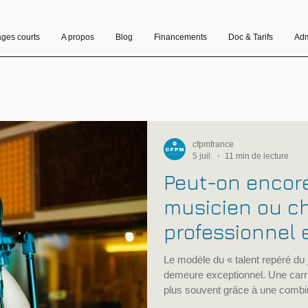
ages courts
A propos
Blog
Financements
Doc & Tarifs
Adm
cfpmfrance
5 juil.
11 min de lecture
Peut-on encore
musicien ou c
professionnel 
Conseils, méth
Le modèle du « talent repéré du 
à éviter
demeure exceptionnel. Une carri
plus souvent grâce à une combi
artistique, pratique de la scène, 