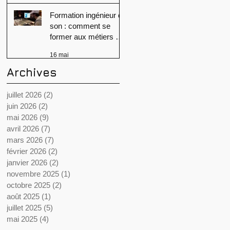
Formation ingénieur du
son : comment se
former aux métiers du
son ?
16 mai
Archives
juillet 2026
(2)
2 posts
juin 2026
(2)
2 posts
mai 2026
(9)
9 posts
avril 2026
(7)
7 posts
mars 2026
(7)
7 posts
février 2026
(2)
2 posts
janvier 2026
(2)
2 posts
novembre 2025
(1)
1 post
octobre 2025
(2)
2 posts
août 2025
(1)
1 post
juillet 2025
(5)
5 posts
mai 2025
(4)
4 posts