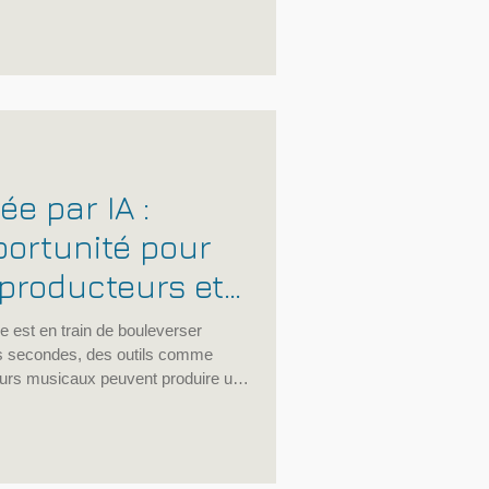
 professionnel, organisation
des activités.
e par IA :
ortunité pour
 producteurs et
 son ?
ive est en train de bouleverser
es secondes, des outils comme
eurs musicaux peuvent produire une
odie, arrangement, voix
ur certains, c’est une révolution
e menace directe pour les artistes,
s, les techniciens du son et