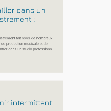
iller dans un
istrement :
gistrement fait rêver de nombreux
 de production musicale et de
entrer dans un studio professionnel
passion. C’est un métier technique,
que. Il demande une méthode de
lture musicale et une maîtrise
e son, d’édition, de mixage et de
r intermittent