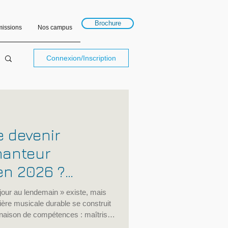
Brochure
issions
Nos campus
Connexion/Inscription
 devenir
hanteur
en 2026 ?
odes et erreurs
jour au lendemain » existe, mais
ère musicale durable se construit
naison de compétences : maîtrise
capacité à travailler en groupe,