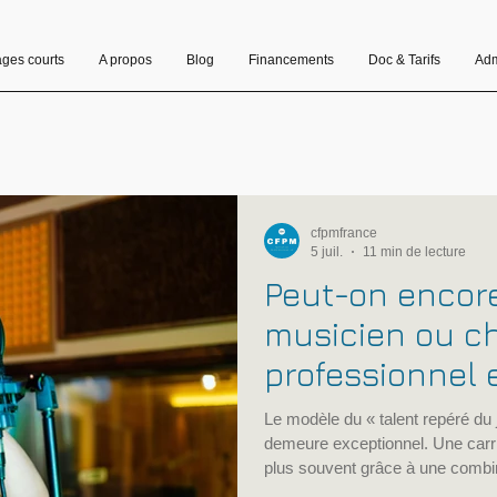
ages courts
A propos
Blog
Financements
Doc & Tarifs
Adm
cfpmfrance
5 juil.
11 min de lecture
Peut-on encore
musicien ou c
professionnel 
Conseils, méth
Le modèle du « talent repéré du 
à éviter
demeure exceptionnel. Une carri
plus souvent grâce à une combi
artistique, pratique de la scène, 