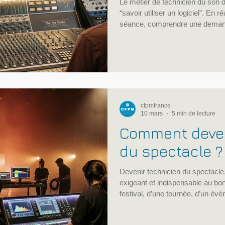
Le métier de technicien du son 
“savoir utiliser un logiciel”. En r
séance, comprendre une demande
une source, organiser les prises,
exports et livrer un résultat expl
le podcast ou d’autres usages p
cette logique de professionnali
dans sa certification Technicie
cfpmfrance
10 mars
5 min de lecture
Comment deven
du spectacle ?
Devenir technicien du spectacle,
exigeant et indispensable au bo
festival, d’une tournée, d’un év
Son, lumière, plateau, vidéo, câb
technique, démontage : le techni