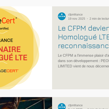
analyse rigoureuse et argumentée
cfpmfrance
19 nov. 2025
2 min de lectu
Le CFPM devien
Homologué LTE
reconnaissance
majeure pour 
Le CFPM a l’immense plaisir d’a
en anglais !
dans son développement : 
LIMITED vient de nous décerner, v
Partenaire Homologué LTE ». Une
confirme l’excellence de notre
l’anglais et la préparation aux ce
reconnues en France et à l’intern
internationale qui renforce l’a
cfpmfrance