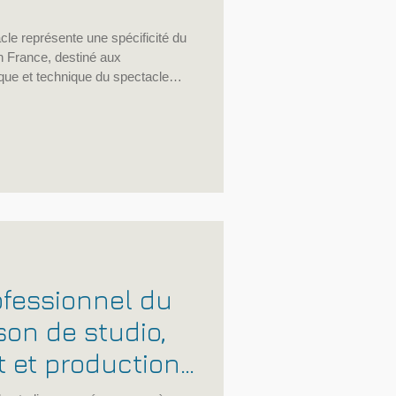
acle représente une spécificité du
 France, destiné aux
ique et technique du spectacle
ui offre une protection sociale
 de ces métiers, repose sur des
lexes, que je vais détailler ici.
entiel pour toute personne
 voie profess
ofessionnel du
son de studio,
 et production