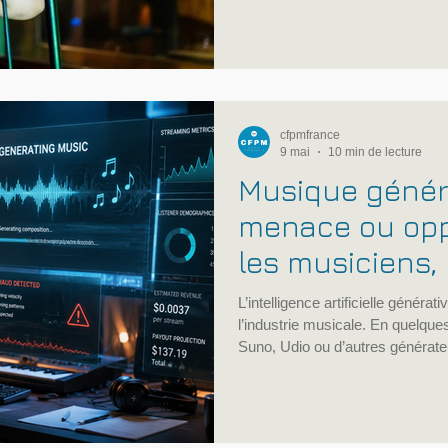
compréhension du studio, réseau
administrative et diversification 
cfpmfrance
9 mai
10 min de lecture
Musique généré
menace ou opp
les musiciens,
techniciens du
L’intelligence artificielle générat
l’industrie musicale. En quelqu
Suno, Udio ou d’autres générat
chanson complète : paroles, mél
synthétique, mixage apparent. Po
créative. Pour d’autres, c’est un
les compositeurs, les producteur