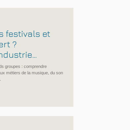
ité
 festivals et
ert ?
ndustrie
rands groupes : comprendre
 aux métiers de la musique, du son
.