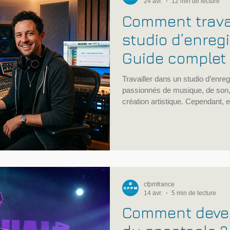
24 avr.
12 min de lecture
Comment trava
studio d’enreg
Guide complet
Travailler dans un studio d’enre
passionnés de musique, de son,
création artistique. Cependant, 
ne repose pas seulement sur la 
exigeant, relationnel et artisti
travail rigoureuse, une bonne cu
progressive des outils de prise d
production. L'évolution de
cfpmfrance
14 avr.
5 min de lecture
Comment deveni