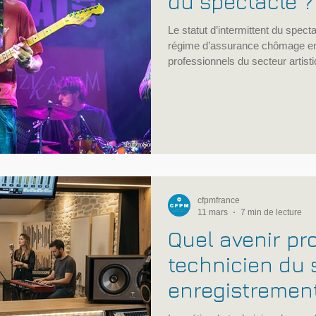
du spectacle ?
Le statut d’intermittent du spect
régime d’assurance chômage en
professionnels du secteur artist
vivant et enregistré. Ce statut, q
adaptée à la nature particulière
conditions précises, souvent comp
Comprendre ces critères est ess
souhaitant s’engager dans cette
cfpmfrance
11 mars
7 min de lecture
Quel avenir pr
technicien du 
enregistrement
musicale ?