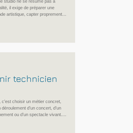
de studio ne se résume pas à
éalité, il exige de préparer une
 artistique, capter proprement
 éditer, mixer, préparer des
oitable pour le streaming, la vidéo,
rofessionnels. C’est précisément
sation que le CFPM met en avant
ir technicien
 c’est choisir un métier concret,
n déroulement d’un concert, d’un
énement ou d’un spectacle vivant.
lage, réglages, exploitation
cien du spectacle intervient à