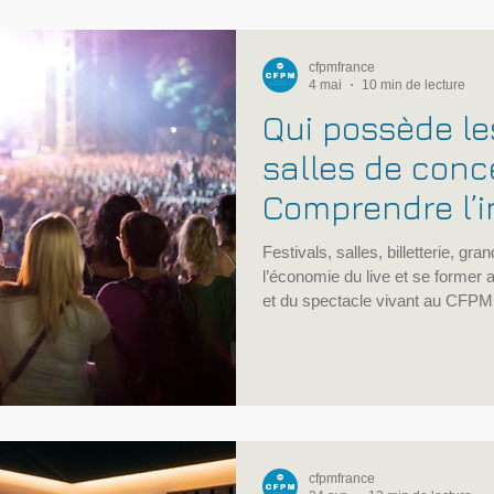
l’économie du streaming. La réal
cfpmfrance
4 mai
10 min de lecture
Qui possède les
salles de conc
Comprendre l’i
musicale live
Festivals, salles, billetterie, g
l’économie du live et se former
et du spectacle vivant au CFPM
cfpmfrance