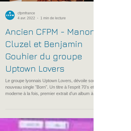
cfpmfrance
4 avr. 2022
1 min de lecture
Ancien CFPM - Manon
Cluzel et Benjamin
Gouhier du groupe
Uptown Lovers
Le groupe lyonnais Uptown Lovers, dévoile son
nouveau single "Born". Un titre à l'esprit 70's et
moderne à la fois, premier extrait d'un album à
venir pour le printemps. L'aventure des Uptown
Lovers est née voici quelques années au sein du
CFPM de Lyon. C'est là que Benjamin Gouhier,
le professeur de guitare, et Manon Cluzel, élève