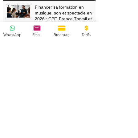
pour réussir
4 juil.
Financer sa formation en
WhatsApp
Email
Brochure
Tarifs
musique, son et spectacle en
2026 : CPF, France Travail et
aides régionales
29 juin
Absence à l’examen CPF : un
remboursement de la formation
peut-il devenir obligatoire ?
22 juin
Formation ingénieur du son :
comment se former aux métiers
du son ?
16 mai