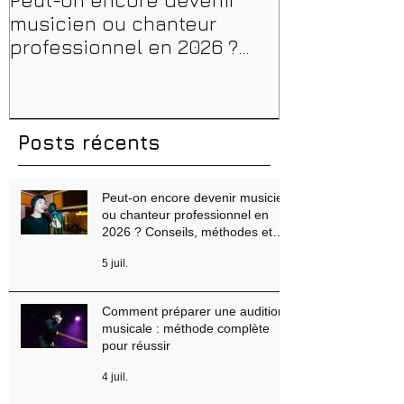
Peut-on encore devenir
Financer sa 
musicien ou chanteur
musique, son
professionnel en 2026 ?
en 2026 : CPF
Conseils, méthodes et
et aides rég
erreurs à éviter
Posts récents
Peut-on encore devenir musicien
ou chanteur professionnel en
2026 ? Conseils, méthodes et
erreurs à éviter
5 juil.
Comment préparer une audition
musicale : méthode complète