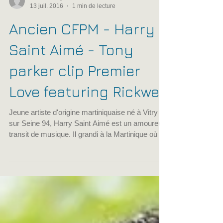
13 juil. 2016
1 min de lecture
Ancien CFPM - Harry
Saint Aimé - Tony
parker clip Premier
Love featuring Rickwel
Jeune artiste d'origine martiniquaise né à Vitry
sur Seine 94, Harry Saint Aimé est un amoureux
transit de musique. Il grandi à la Martinique où il
fera ses premières armes au sein du groupe
One Day . Composé de son jeune frère et d'amis
d'enfance, ils s'imposent comme une référence
sur le territoire local. De retour en France , il
résidait à Lyon pour poursuivre ses études en
musicologie et au CFPM de Lyon dont il sort
diplômé après deux année d'études. La
rencontre avec SK