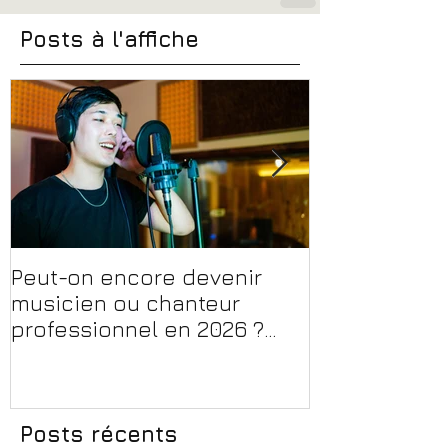
Posts à l'affiche
Peut-on encore devenir
Financer sa 
musicien ou chanteur
musique, son
professionnel en 2026 ?
en 2026 : CPF
Conseils, méthodes et
et aides rég
erreurs à éviter
Posts récents