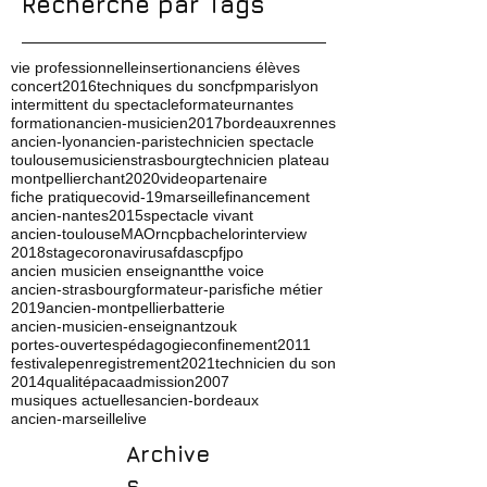
Recherche par Tags
vie professionnelle
insertion
anciens élèves
concert
2016
techniques du son
cfpm
paris
lyon
intermittent du spectacle
formateur
nantes
formation
ancien-musicien
2017
bordeaux
rennes
ancien-lyon
ancien-paris
technicien spectacle
toulouse
musicien
strasbourg
technicien plateau
montpellier
chant
2020
video
partenaire
fiche pratique
covid-19
marseille
financement
ancien-nantes
2015
spectacle vivant
ancien-toulouse
MAO
rncp
bachelor
interview
2018
stage
coronavirus
afdas
cpf
jpo
ancien musicien enseignant
the voice
ancien-strasbourg
formateur-paris
fiche métier
2019
ancien-montpellier
batterie
ancien-musicien-enseignant
zouk
portes-ouvertes
pédagogie
confinement
2011
festival
ep
enregistrement
2021
technicien du son
2014
qualité
paca
admission
2007
musiques actuelles
ancien-bordeaux
ancien-marseille
live
Archive
s