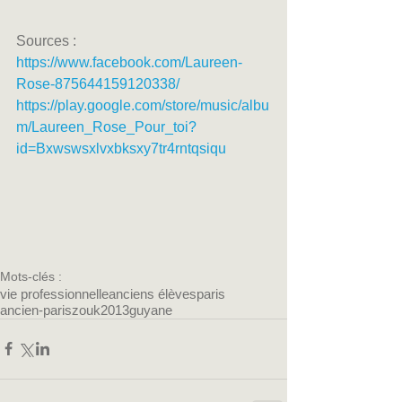
Sources :
https://www.facebook.com/Laureen-
Rose-875644159120338/
https://play.google.com/store/music/albu
m/Laureen_Rose_Pour_toi?
id=Bxwswsxlvxbksxy7tr4rntqsiqu
Mots-clés :
vie professionnelle
anciens élèves
paris
ancien-paris
zouk
2013
guyane