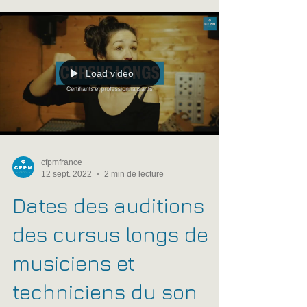
Song", morceau qui a commencé à germer dans
mon esprit au mois d' avril alors que j' essuyais
les bancs du CFPM de Nantes. Il me serait
difficile de ne pas vous associer à ce grand
succès personnel car vous avez tous contribué,
soit en tant qu' enseignant, soit en tant qu'élève,
Load video
à me donner cett
cfpmfrance
12 sept. 2022
2 min de lecture
Dates des auditions
des cursus longs de
musiciens et