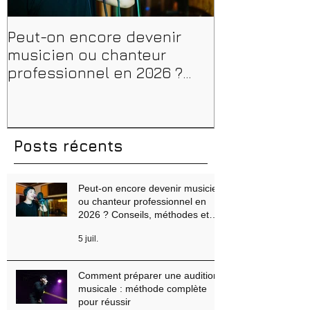
Peut-on encore devenir
Financer sa 
musicien ou chanteur
musique, son
professionnel en 2026 ?
en 2026 : CPF
Conseils, méthodes et
et aides rég
erreurs à éviter
Posts récents
Peut-on encore devenir musicien
ou chanteur professionnel en
2026 ? Conseils, méthodes et
erreurs à éviter
5 juil.
Comment préparer une audition