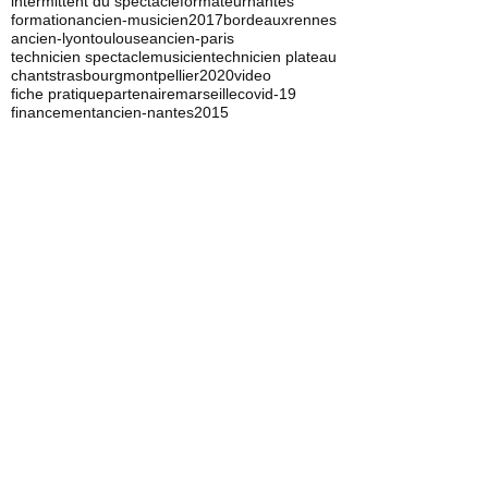
vie professionnelle
insertion
anciens élèves
concert
2016
techniques du son
cfpm
paris
lyon
intermittent du spectacle
formateur
nantes
formation
ancien-musicien
2017
bordeaux
rennes
ancien-lyon
toulouse
ancien-paris
technicien spectacle
musicien
technicien plateau
chant
strasbourg
montpellier
2020
video
fiche pratique
partenaire
marseille
covid-19
financement
ancien-nantes
2015