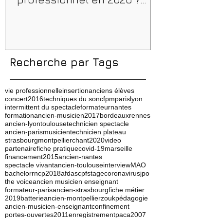
Conseils, méthodes et
erreurs à éviter
Recherche par Tags
vie professionnelle
insertion
anciens élèves
concert
2016
techniques du son
cfpm
paris
lyon
intermittent du spectacle
formateur
nantes
formation
ancien-musicien
2017
bordeaux
rennes
ancien-lyon
toulouse
technicien spectacle
ancien-paris
musicien
technicien plateau
strasbourg
montpellier
chant
2020
video
partenaire
fiche pratique
covid-19
marseille
financement
2015
ancien-nantes
spectacle vivant
ancien-toulouse
interview
MAO
bachelor
rncp
2018
afdas
cpf
stage
coronavirus
jpo
the voice
ancien musicien enseignant
formateur-paris
ancien-strasbourg
fiche métier
2019
batterie
ancien-montpellier
zouk
pédagogie
ancien-musicien-enseignant
confinement
portes-ouvertes
2011
enregistrement
paca
2007