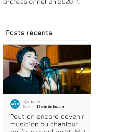
professionnel en 2026 ?
en 2026 : CPF
Conseils, méthodes et
et aides rég
erreurs à éviter
Posts récents
cfpmfrance
5 juil.
11 min de lecture
Peut-on encore devenir
musicien ou chanteur
professionnel en 2026 ?