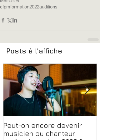
Mots-clés :
cfpm
formation
2022
auditions
Posts à l'affiche
Peut-on encore devenir
Financer sa 
musicien ou chanteur
musique, son