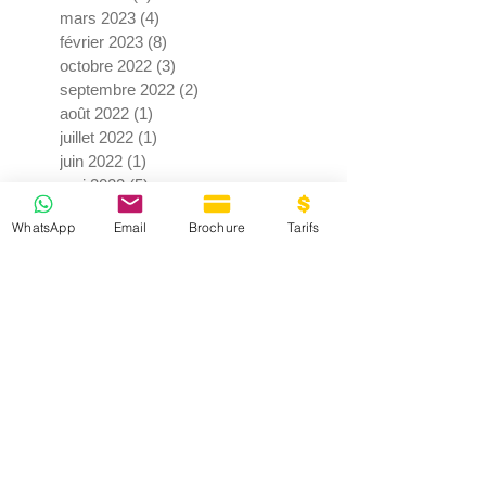
mars 2023
(4)
4 posts
février 2023
(8)
8 posts
octobre 2022
(3)
3 posts
septembre 2022
(2)
2 posts
août 2022
(1)
1 post
juillet 2022
(1)
1 post
juin 2022
(1)
1 post
mai 2022
(5)
5 posts
avril 2022
(3)
3 posts
WhatsApp
Email
Brochure
Tarifs
février 2022
(3)
3 posts
janvier 2022
(1)
1 post
décembre 2021
(3)
3 posts
septembre 2021
(4)
4 posts
juin 2021
(2)
2 posts
mai 2021
(3)
3 posts
avril 2021
(7)
7 posts