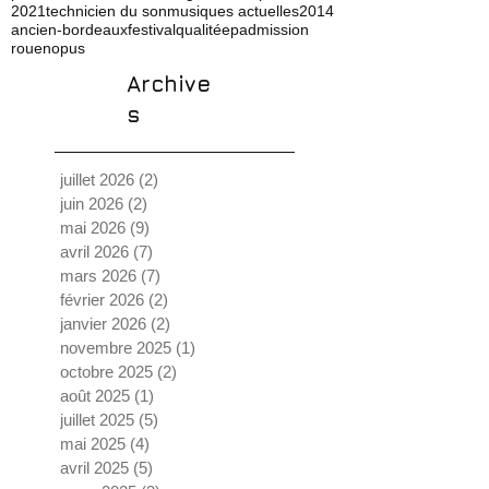
2021
technicien du son
musiques actuelles
2014
ancien-bordeaux
festival
qualité
ep
admission
rouen
opus
Archive
s
juillet 2026
(2)
2 posts
juin 2026
(2)
2 posts
mai 2026
(9)
9 posts
avril 2026
(7)
7 posts
mars 2026
(7)
7 posts
février 2026
(2)
2 posts
janvier 2026
(2)
2 posts
novembre 2025
(1)
1 post
octobre 2025
(2)
2 posts
août 2025
(1)
1 post
juillet 2025
(5)
5 posts
mai 2025
(4)
4 posts
avril 2025
(5)
5 posts