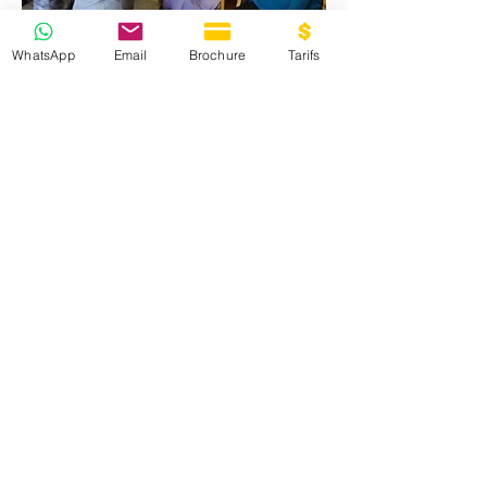
WhatsApp
Email
Brochure
Tarifs
Durée et
organisation
Durée : 1 semaine de 4 jours - 24
heures
Lieu :
Lyon
ou dans votre
entreprise
Ce stage peut faire l'objet d'une
prise en charge dans le cadre de
la formation professionnelle
continue (plan de formation).
PROCHAINES DATES
En programmation à
Nantes
Délai traitement 15
jours
avant début de session