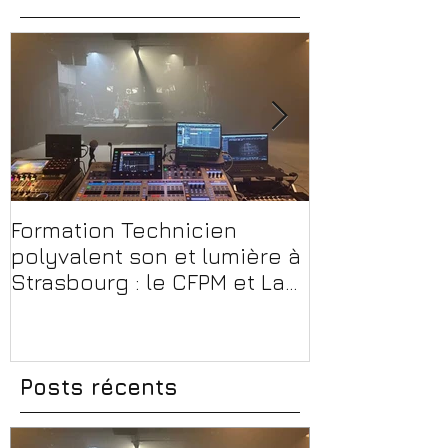
Formation Technicien
Peut-on enc
polyvalent son et lumière à
musicien ou
Strasbourg : le CFPM et La
professionne
Maison Bleue, un partenariat
Conseils, mé
au cœur du spectacle vivant
erreurs à évi
Posts récents