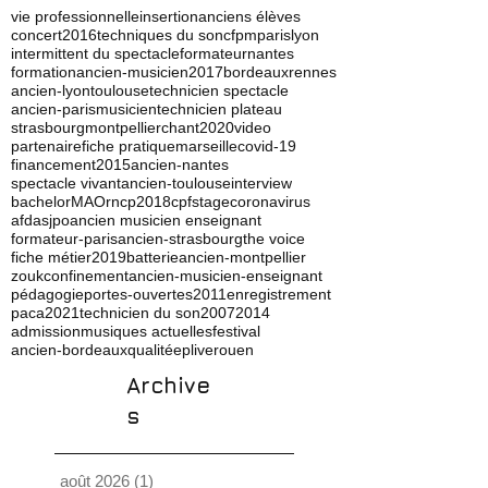
vie professionnelle
insertion
anciens élèves
concert
2016
techniques du son
cfpm
paris
lyon
intermittent du spectacle
formateur
nantes
formation
ancien-musicien
2017
bordeaux
rennes
ancien-lyon
toulouse
technicien spectacle
ancien-paris
musicien
technicien plateau
strasbourg
montpellier
chant
2020
video
partenaire
fiche pratique
marseille
covid-19
financement
2015
ancien-nantes
spectacle vivant
ancien-toulouse
interview
bachelor
MAO
rncp
2018
cpf
stage
coronavirus
afdas
jpo
ancien musicien enseignant
formateur-paris
ancien-strasbourg
the voice
fiche métier
2019
batterie
ancien-montpellier
zouk
confinement
ancien-musicien-enseignant
pédagogie
portes-ouvertes
2011
enregistrement
paca
2021
technicien du son
2007
2014
admission
musiques actuelles
festival
ancien-bordeaux
qualité
ep
live
rouen
Archive
s
août 2026
(1)
1 post