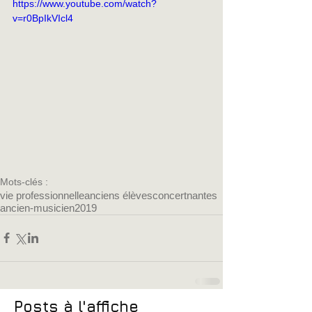
https://www.youtube.com/watch?
v=r0BpIkVIcl4
Mots-clés :
vie professionnelle
anciens élèves
concert
nantes
ancien-musicien
2019
Posts à l'affiche