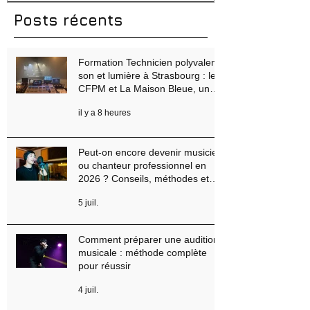
Strasbourg : le CFPM et La
professionne
Maison Bleue, un partenariat
Conseils, mé
au cœur du spectacle vivant
erreurs à évi
Posts récents
Formation Technicien polyvalent
son et lumière à Strasbourg : le
CFPM et La Maison Bleue, un
partenariat au cœur du spectacle
il y a 8 heures
vivant
Peut-on encore devenir musicien
ou chanteur professionnel en
2026 ? Conseils, méthodes et
erreurs à éviter
5 juil.
Comment préparer une audition