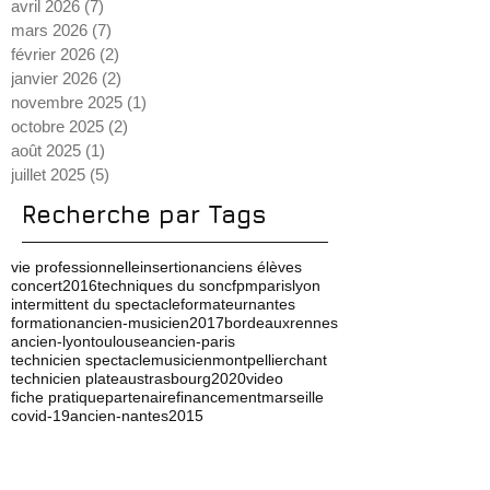
août 2026
(1)
1 post
juillet 2026
(2)
2 posts
juin 2026
(2)
2 posts
mai 2026
(9)
9 posts
avril 2026
(7)
7 posts
mars 2026
(7)
7 posts
février 2026
(2)
2 posts
janvier 2026
(2)
2 posts
novembre 2025
(1)
1 post
octobre 2025
(2)
2 posts
août 2025
(1)
1 post
juillet 2025
(5)
5 posts
Recherche par Tags
vie professionnelle
insertion
anciens élèves
concert
2016
techniques du son
cfpm
paris
lyon
intermittent du spectacle
formateur
nantes
formation
ancien-musicien
2017
bordeaux
rennes
ancien-lyon
toulouse
ancien-paris
technicien spectacle
musicien
montpellier
chant
technicien plateau
strasbourg
2020
video