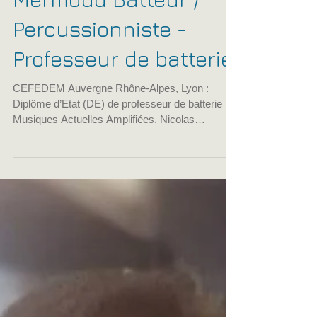
Ancien CFPM - Nicolas
Mermoud Batteur /
Percussionniste -
Professeur de batterie
CEFEDEM Auvergne Rhône-Alpes, Lyon :
Diplôme d’Etat (DE) de professeur de batterie
Musiques Actuelles Amplifiées. Nicolas
Mermoud Batteur / Percussionniste –
Enregistrement de parties batterie à distance,
cours de batterie. Toujours à la recherche de
nouvelles collaborations musicales et
d’enregistrements à la demande (possibles par
Internet), je suis un batteur/percussionniste
(djembé, bodhran…) dans les groupes «
Rappel(s) » (reprises de Téléphone Live), «
Liane Edwards » (