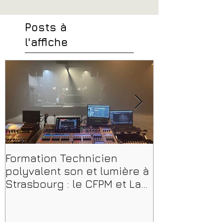
Posts à
l'affiche
Formation Technicien
Peut-on enc
polyvalent son et lumière à
musicien ou