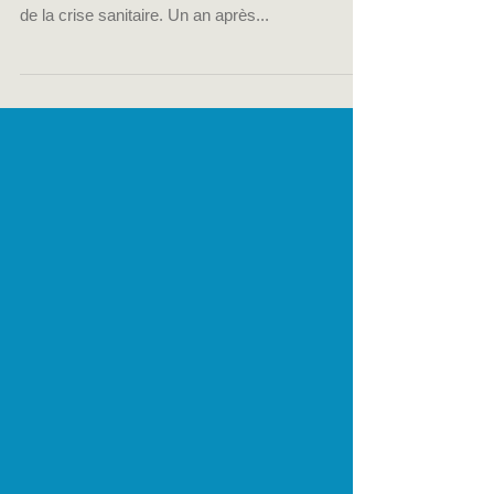
spectacle en 2020
Le secteur du spectacle fait partie de ceux qui
ont connu le plus de restrictions d’activité du fait
de la crise sanitaire. Un an après...