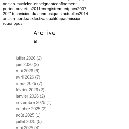
ancien-musicien-enseignant
confinement
portes-ouvertes
2011
enregistrement
paca
2007
2021
technicien du son
musiques actuelles
2014
ancien-bordeaux
festival
qualité
ep
admission
rouen
opus
Archive
s
juillet 2026
(2)
2 posts
juin 2026
(2)
2 posts
mai 2026
(9)
9 posts
avril 2026
(7)
7 posts
mars 2026
(7)
7 posts
février 2026
(2)
2 posts
janvier 2026
(2)
2 posts
novembre 2025
(1)
1 post
octobre 2025
(2)
2 posts
août 2025
(1)
1 post
juillet 2025
(5)
5 posts
mai 2025
(4)
4 posts