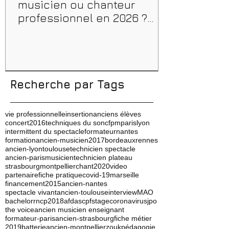
musicien ou chanteur
professionnel en 2026 ?
Conseils, méthodes et
erreurs à éviter
Recherche par Tags
vie professionnelle
insertion
anciens élèves
concert
2016
techniques du son
cfpm
paris
lyon
intermittent du spectacle
formateur
nantes
formation
ancien-musicien
2017
bordeaux
rennes
ancien-lyon
toulouse
technicien spectacle
ancien-paris
musicien
technicien plateau
strasbourg
montpellier
chant
2020
video
partenaire
fiche pratique
covid-19
marseille
financement
2015
ancien-nantes
spectacle vivant
ancien-toulouse
interview
MAO
bachelor
rncp
2018
afdas
cpf
stage
coronavirus
jpo
the voice
ancien musicien enseignant
formateur-paris
ancien-strasbourg
fiche métier
2019
batterie
ancien-montpellier
zouk
pédagogie