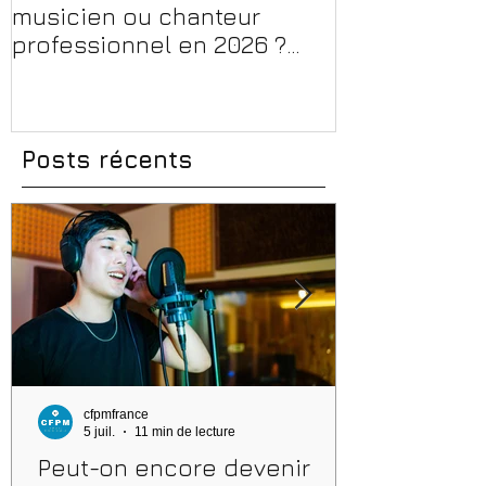
musicien ou chanteur
musique, son
professionnel en 2026 ?
en 2026 : CPF
Conseils, méthodes et
et aides rég
erreurs à éviter
Posts récents
cfpmfrance
5 juil.
11 min de lecture
Peut-on encore devenir