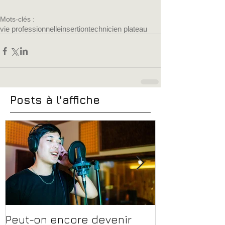
Mots-clés :
vie professionnelle
insertion
technicien plateau
Posts à l'affiche
Peut-on encore devenir
Financer sa 