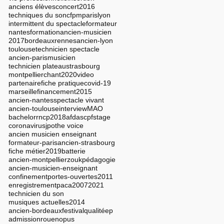
anciens élèves
concert
2016
techniques du son
cfpm
paris
lyon
intermittent du spectacle
formateur
nantes
formation
ancien-musicien
2017
bordeaux
rennes
ancien-lyon
toulouse
technicien spectacle
ancien-paris
musicien
technicien plateau
strasbourg
montpellier
chant
2020
video
partenaire
fiche pratique
covid-19
marseille
financement
2015
ancien-nantes
spectacle vivant
ancien-toulouse
interview
MAO
bachelor
rncp
2018
afdas
cpf
stage
coronavirus
jpo
the voice
ancien musicien enseignant
formateur-paris
ancien-strasbourg
fiche métier
2019
batterie
ancien-montpellier
zouk
pédagogie
ancien-musicien-enseignant
confinement
portes-ouvertes
2011
enregistrement
paca
2007
2021
technicien du son
musiques actuelles
2014
ancien-bordeaux
festival
qualité
ep
admission
rouen
opus