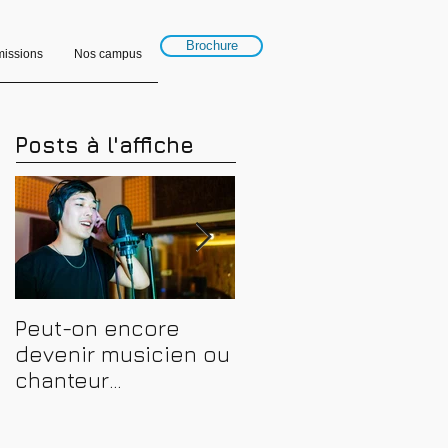
Brochure
issions
Nos campus
Posts à l'affiche
Peut-on encore
Financer sa
devenir musicien ou
formation en
chanteur
musique, son et
professionnel en
spectacle en 2026 :
2026 ? Conseils,
CPF, France Travail e