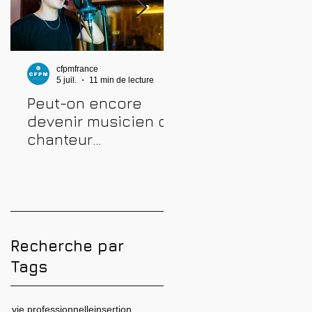
cfpmfrance
cfpmfrance
5 juil.
11 min de lecture
4 juil.
10 min de lecture
Peut-on encore
Comment prépare
devenir musicien ou
une audition
chanteur
musicale : métho
professionnel en
complète pour
2026 ? Conseils,
réussir
méthodes et erreurs
à éviter
Recherche par
Tags
vie professionnelle
insertion