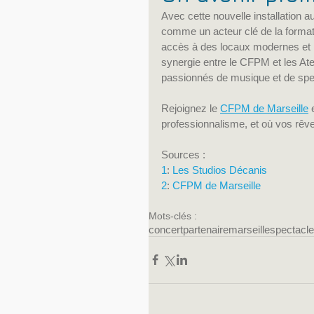
Avec cette nouvelle installation 
comme un acteur clé de la format
accès à des locaux modernes et bi
synergie entre le CFPM et les Ate
passionnés de musique et de spec
Rejoignez le 
CFPM de Marseille
 
professionnalisme, et où vos rêv
Sources :
1
: 
Les Studios Décanis
2
: 
CFPM de Marseille
Mots-clés :
concert
partenaire
marseille
spectacle