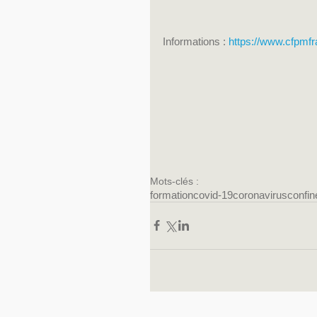
Informations : 
https://www.cfpmf
Mots-clés :
formation
covid-19
coronavirus
confi