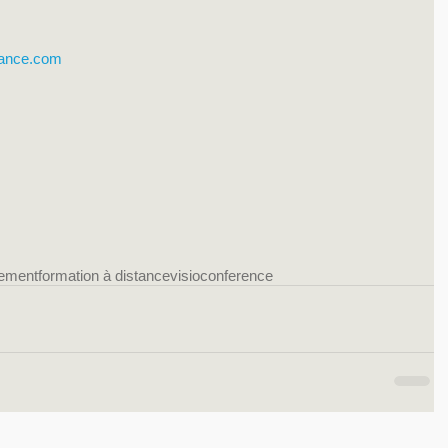
rance.com
nement
formation à distance
visioconference