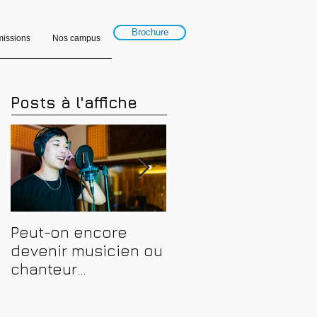
Brochure
issions
Nos campus
Posts à l'affiche
Peut-on encore
Financer sa
devenir musicien ou
formation en
chanteur
musique, son et
professionnel en
spectacle en 2026 :
2026 ? Conseils,
CPF, France Travail e