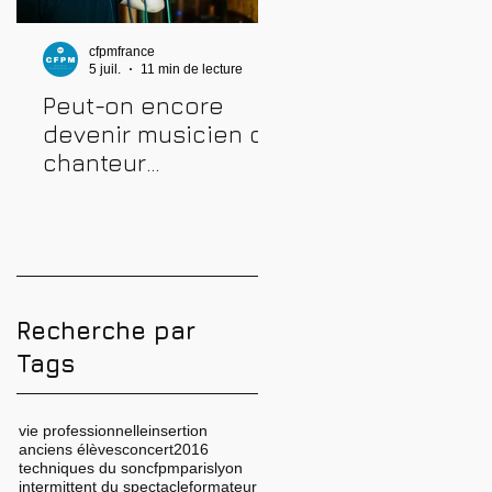
cfpmfrance
cfpmfrance
5 juil.
11 min de lecture
4 juil.
10 min de lecture
Peut-on encore
Comment prépare
devenir musicien ou
une audition
chanteur
musicale : métho
professionnel en
complète pour
2026 ? Conseils,
réussir
méthodes et erreurs
à éviter
Recherche par
Tags
vie professionnelle
insertion
anciens élèves
concert
2016
techniques du son
cfpm
paris
lyon
intermittent du spectacle
formateur