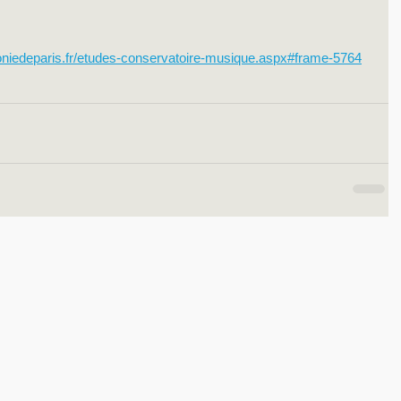
moniedeparis.fr/etudes-conservatoire-musique.aspx#frame-5764