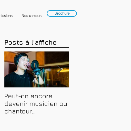
Brochure
issions
Nos campus
Posts à l'affiche
Peut-on encore
Financer sa
devenir musicien ou
formation en
chanteur
musique, son et
professionnel en
spectacle en 2026 :
2026 ? Conseils,
CPF, France Travail e