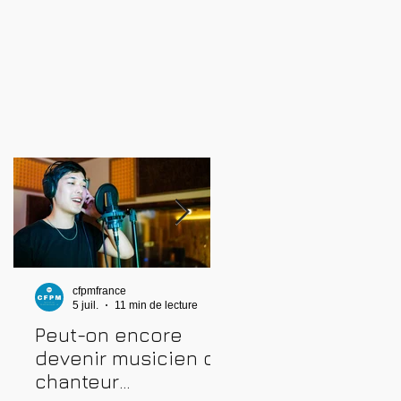
cfpmfrance
cfpmfrance
5 juil.
11 min de lecture
4 juil.
10 min de lecture
Peut-on encore
Comment prépare
devenir musicien ou
une audition
chanteur
musicale : métho