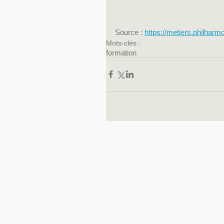
Source : 
https://metiers.philhar
Mots-clés :
formation