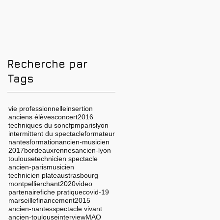
professionnel en
complète pour
2026 ? Conseils,
réussir
méthodes et erreurs
à éviter
Recherche par
Tags
vie professionnelle
insertion
anciens élèves
concert
2016
techniques du son
cfpm
paris
lyon
intermittent du spectacle
formateur
nantes
formation
ancien-musicien
2017
bordeaux
rennes
ancien-lyon
toulouse
technicien spectacle
ancien-paris
musicien
technicien plateau
strasbourg
montpellier
chant
2020
video
partenaire
fiche pratique
covid-19
marseille
financement
2015
ancien-nantes
spectacle vivant
ancien-toulouse
interview
MAO