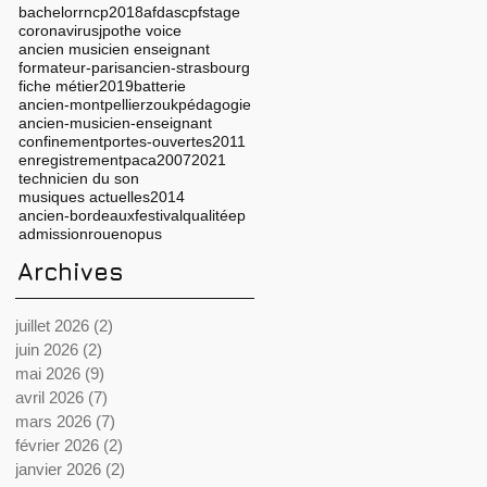
bachelor
rncp
2018
afdas
cpf
stage
coronavirus
jpo
the voice
ancien musicien enseignant
formateur-paris
ancien-strasbourg
fiche métier
2019
batterie
ancien-montpellier
zouk
pédagogie
ancien-musicien-enseignant
confinement
portes-ouvertes
2011
enregistrement
paca
2007
2021
technicien du son
musiques actuelles
2014
ancien-bordeaux
festival
qualité
ep
admission
rouen
opus
Archives
juillet 2026
(2)
2 posts
juin 2026
(2)
2 posts
mai 2026
(9)
9 posts
avril 2026
(7)
7 posts
mars 2026
(7)
7 posts
février 2026
(2)
2 posts
janvier 2026
(2)
2 posts