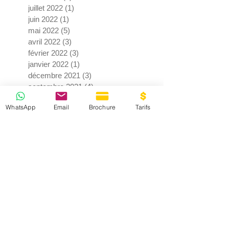
juillet 2022
(1)
1 post
juin 2022
(1)
1 post
mai 2022
(5)
5 posts
avril 2022
(3)
3 posts
février 2022
(3)
3 posts
janvier 2022
(1)
1 post
décembre 2021
(3)
3 posts
septembre 2021
(4)
4 posts
juin 2021
(2)
2 posts
WhatsApp
Email
Brochure
Tarifs
mai 2021
(3)
3 posts
avril 2021
(7)
7 posts