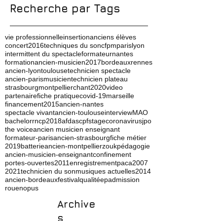
Recherche par Tags
vie professionnelle
insertion
anciens élèves
concert
2016
techniques du son
cfpm
paris
lyon
intermittent du spectacle
formateur
nantes
formation
ancien-musicien
2017
bordeaux
rennes
ancien-lyon
toulouse
technicien spectacle
ancien-paris
musicien
technicien plateau
strasbourg
montpellier
chant
2020
video
partenaire
fiche pratique
covid-19
marseille
financement
2015
ancien-nantes
spectacle vivant
ancien-toulouse
interview
MAO
bachelor
rncp
2018
afdas
cpf
stage
coronavirus
jpo
the voice
ancien musicien enseignant
formateur-paris
ancien-strasbourg
fiche métier
2019
batterie
ancien-montpellier
zouk
pédagogie
ancien-musicien-enseignant
confinement
portes-ouvertes
2011
enregistrement
paca
2007
2021
technicien du son
musiques actuelles
2014
ancien-bordeaux
festival
qualité
ep
admission
rouen
opus
Archive
s