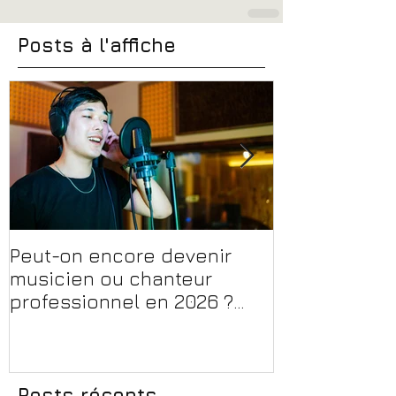
Posts à l'affiche
Peut-on encore devenir
Financer sa 
musicien ou chanteur
musique, son
professionnel en 2026 ?
en 2026 : CPF
Conseils, méthodes et
et aides rég
erreurs à éviter
Posts récents