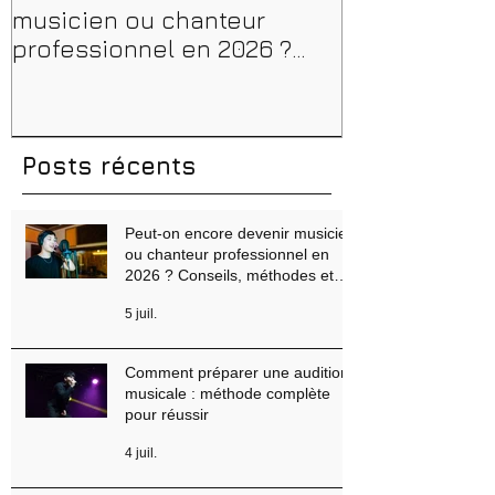
Peut-on encore devenir
Financer sa 
musicien ou chanteur
musique, son
professionnel en 2026 ?
en 2026 : CPF
Conseils, méthodes et
et aides rég
erreurs à éviter
Posts récents
Peut-on encore devenir musicien
ou chanteur professionnel en
2026 ? Conseils, méthodes et
erreurs à éviter
5 juil.
Comment préparer une audition
musicale : méthode complète
pour réussir