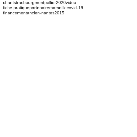
formation
ancien-musicien
2017
bordeaux
rennes
ancien-lyon
toulouse
ancien-paris
technicien spectacle
musicien
technicien plateau
chant
strasbourg
montpellier
2020
video
fiche pratique
partenaire
marseille
covid-19
financement
ancien-nantes
2015