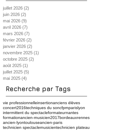
s
juillet 2026
(2)
2 posts
juin 2026
(2)
2 posts
mai 2026
(9)
9 posts
avril 2026
(7)
7 posts
mars 2026
(7)
7 posts
février 2026
(2)
2 posts
janvier 2026
(2)
2 posts
novembre 2025
(1)
1 post
octobre 2025
(2)
2 posts
août 2025
(1)
1 post
juillet 2025
(5)
5 posts
mai 2025
(4)
4 posts
Recherche par Tags
vie professionnelle
insertion
anciens élèves
concert
2016
techniques du son
cfpm
paris
lyon
intermittent du spectacle
formateur
nantes