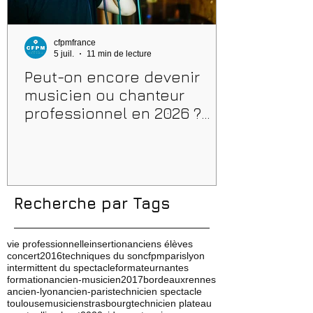
cfpmfrance
5 juil.
11 min de lecture
Peut-on encore devenir
musicien ou chanteur
professionnel en 2026 ?
Conseils, méthodes et
erreurs à éviter
Recherche par Tags
vie professionnelle
insertion
anciens élèves
concert
2016
techniques du son
cfpm
paris
lyon
intermittent du spectacle
formateur
nantes
formation
ancien-musicien
2017
bordeaux
rennes
ancien-lyon
ancien-paris
technicien spectacle
toulouse
musicien
strasbourg
technicien plateau