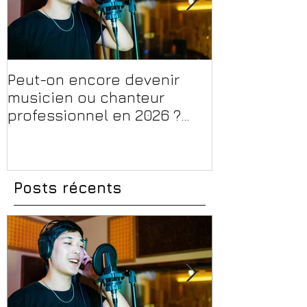
Peut-on encore devenir
Financer sa 
musicien ou chanteur
musique, son
professionnel en 2026 ?
en 2026 : CPF
Conseils, méthodes et
et aides rég
erreurs à éviter
Posts récents