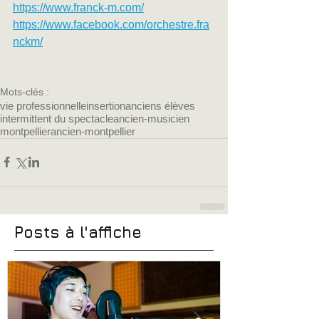
https://www.franck-m.com/
https://www.facebook.com/orchestre.fra
nckm/
Mots-clés :
vie professionnelle
insertion
anciens élèves
intermittent du spectacle
ancien-musicien
montpellier
ancien-montpellier
Posts à l'affiche