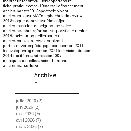
montpellier
chant
2020
video
partenaire
fiche pratique
covid-19
marseille
financement
ancien-nantes
2015
spectacle vivant
ancien-toulouse
MAO
rncp
bachelor
interview
2018
stage
coronavirus
afdas
cpf
jpo
ancien musicien enseignant
the voice
ancien-strasbourg
formateur-paris
fiche métier
2019
ancien-montpellier
batterie
ancien-musicien-enseignant
zouk
portes-ouvertes
pédagogie
confinement
2011
festival
ep
enregistrement
2021
technicien du son
2014
qualité
paca
admission
2007
musiques actuelles
ancien-bordeaux
ancien-marseille
live
Archive
s
juillet 2026
(2)
2 posts
juin 2026
(2)
2 posts
mai 2026
(9)
9 posts
avril 2026
(7)
7 posts
mars 2026
(7)
7 posts