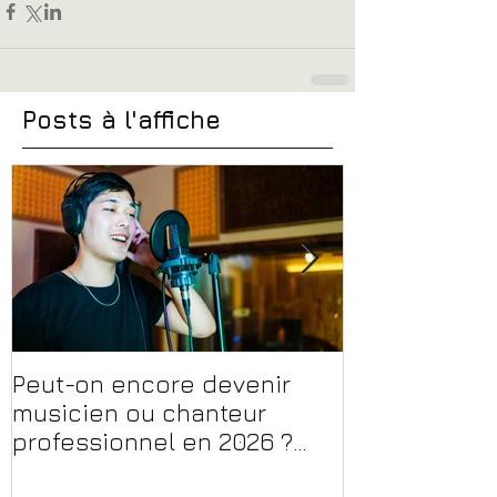
Posts à l'affiche
Peut-on encore devenir
Financer sa 
musicien ou chanteur
musique, son
professionnel en 2026 ?
en 2026 : CPF
Conseils, méthodes et
et aides rég