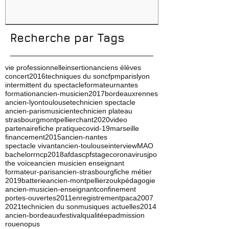
Recherche par Tags
vie professionnelle
insertion
anciens élèves
concert
2016
techniques du son
cfpm
paris
lyon
intermittent du spectacle
formateur
nantes
formation
ancien-musicien
2017
bordeaux
rennes
ancien-lyon
toulouse
technicien spectacle
ancien-paris
musicien
technicien plateau
strasbourg
montpellier
chant
2020
video
partenaire
fiche pratique
covid-19
marseille
financement
2015
ancien-nantes
spectacle vivant
ancien-toulouse
interview
MAO
bachelor
rncp
2018
afdas
cpf
stage
coronavirus
jpo
the voice
ancien musicien enseignant
formateur-paris
ancien-strasbourg
fiche métier
2019
batterie
ancien-montpellier
zouk
pédagogie
ancien-musicien-enseignant
confinement
portes-ouvertes
2011
enregistrement
paca
2007
2021
technicien du son
musiques actuelles
2014
ancien-bordeaux
festival
qualité
ep
admission
rouen
opus