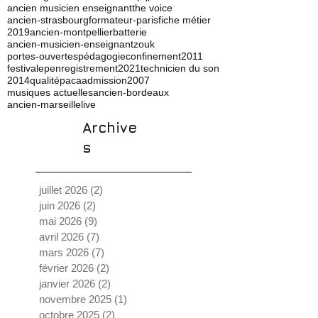
ancien musicien enseignant
the voice
ancien-strasbourg
formateur-paris
fiche métier
2019
ancien-montpellier
batterie
ancien-musicien-enseignant
zouk
portes-ouvertes
pédagogie
confinement
2011
festival
ep
enregistrement
2021
technicien du son
2014
qualité
paca
admission
2007
musiques actuelles
ancien-bordeaux
ancien-marseille
live
Archive
s
juillet 2026
(2)
2 posts
juin 2026
(2)
2 posts
mai 2026
(9)
9 posts
avril 2026
(7)
7 posts
mars 2026
(7)
7 posts
février 2026
(2)
2 posts
janvier 2026
(2)
2 posts
novembre 2025
(1)
1 post
octobre 2025
(2)
2 posts