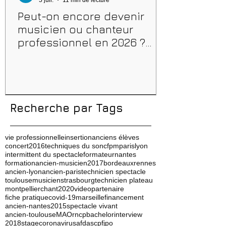
Peut-on encore devenir
musicien ou chanteur
professionnel en 2026 ?
Conseils, méthodes et
erreurs à éviter
Recherche par Tags
vie professionnelle
insertion
anciens élèves
concert
2016
techniques du son
cfpm
paris
lyon
intermittent du spectacle
formateur
nantes
formation
ancien-musicien
2017
bordeaux
rennes
ancien-lyon
ancien-paris
technicien spectacle
toulouse
musicien
strasbourg
technicien plateau
montpellier
chant
2020
video
partenaire
fiche pratique
covid-19
marseille
financement
ancien-nantes
2015
spectacle vivant
ancien-toulouse
MAO
rncp
bachelor
interview
2018
stage
coronavirus
afdas
cpf
jpo