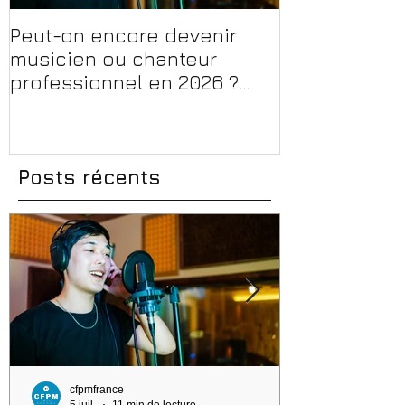
Peut-on encore devenir
Financer sa 
musicien ou chanteur
musique, son
professionnel en 2026 ?
en 2026 : CPF
Conseils, méthodes et
et aides rég
erreurs à éviter
Posts récents
cfpmfrance
5 juil.
11 min de lecture