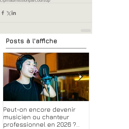
cfpm
admission
parcoursup
Posts à l'affiche
Peut-on encore devenir
Financer sa 
musicien ou chanteur
musique, son
professionnel en 2026 ?
en 2026 : CPF