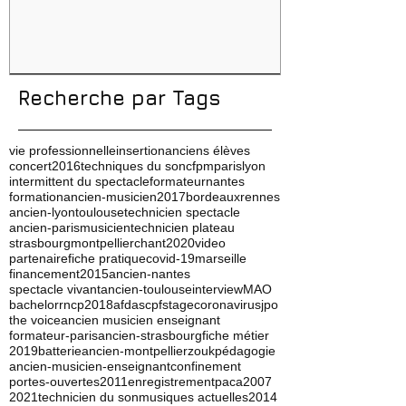
Conseils, méthodes et
erreurs à éviter
Recherche par Tags
vie professionnelle
insertion
anciens élèves
concert
2016
techniques du son
cfpm
paris
lyon
intermittent du spectacle
formateur
nantes
formation
ancien-musicien
2017
bordeaux
rennes
ancien-lyon
toulouse
technicien spectacle
ancien-paris
musicien
technicien plateau
strasbourg
montpellier
chant
2020
video
partenaire
fiche pratique
covid-19
marseille
financement
2015
ancien-nantes
spectacle vivant
ancien-toulouse
interview
MAO
bachelor
rncp
2018
afdas
cpf
stage
coronavirus
jpo
the voice
ancien musicien enseignant
formateur-paris
ancien-strasbourg
fiche métier
2019
batterie
ancien-montpellier
zouk
pédagogie
ancien-musicien-enseignant
confinement
portes-ouvertes
2011
enregistrement
paca
2007
2021
technicien du son
musiques actuelles
2014