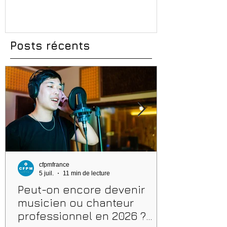
Conseils, méthodes et
et aides rég
erreurs à éviter
Posts récents
cfpmfrance
5 juil.
11 min de lecture
Peut-on encore devenir
musicien ou chanteur
professionnel en 2026 ?