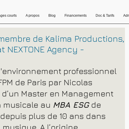
ages courts
A propos
Blog
Financements
Doc & Tarifs
Adm
 membre de Kalima Productions,
at NEXTONE Agency -
'environnement professionnel 
FPM de Paris par Nicolas 
é d’un Master en Management 
n musicale au 
MBA ESG
 de 
le depuis plus de 10 ans dans 
 musique. A l’origine 