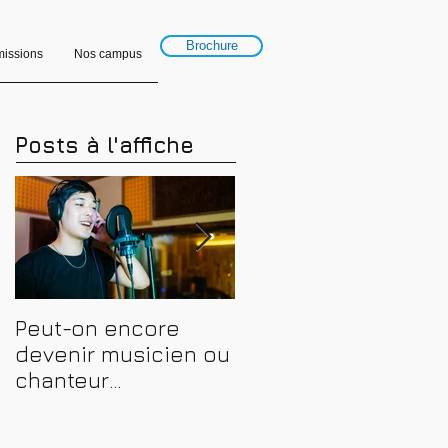
Brochure
issions
Nos campus
Posts à l'affiche
Peut-on encore
Financer sa
devenir musicien ou
formation en
chanteur
musique, son et
professionnel en
spectacle en 2026 :
2026 ? Conseils,
CPF, France Travail e