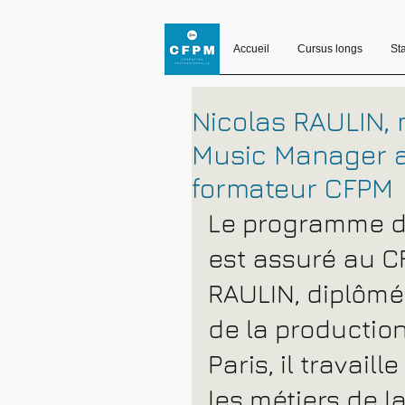
Accueil
Cursus longs
St
Nicolas RAULIN,
Music Manager 
formateur CFPM
Le programme d
est assuré au C
RAULIN, diplôm
de la productio
Paris, il travail
les métiers de la