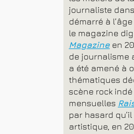
journaliste dans
démarré à l’âge 
le magazine digi
Magazine
 en 2
de journalisme au
a été amené à o
thématiques déd
scène rock indé
mensuelles 
Rai
par hasard qu’i
artistique, en 20