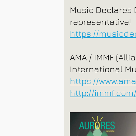
Music Declares
representative!
https://musicdec
AMA / IMMF (Alli
International 
https://www.am
http://immf.com