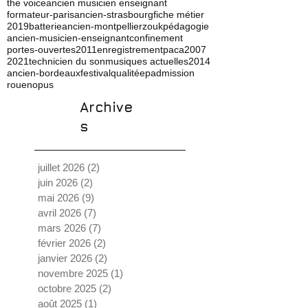
the voice
ancien musicien enseignant
formateur-paris
ancien-strasbourg
fiche métier
2019
batterie
ancien-montpellier
zouk
pédagogie
ancien-musicien-enseignant
confinement
portes-ouvertes
2011
enregistrement
paca
2007
2021
technicien du son
musiques actuelles
2014
ancien-bordeaux
festival
qualité
ep
admission
rouen
opus
Archive
s
juillet 2026
(2)
2 posts
juin 2026
(2)
2 posts
mai 2026
(9)
9 posts
avril 2026
(7)
7 posts
mars 2026
(7)
7 posts
février 2026
(2)
2 posts
janvier 2026
(2)
2 posts
novembre 2025
(1)
1 post
octobre 2025
(2)
2 posts
août 2025
(1)
1 post