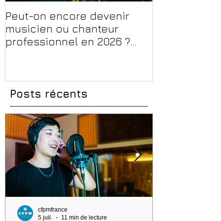
Peut-on encore devenir
Financer sa 
musicien ou chanteur
musique, son
professionnel en 2026 ?
en 2026 : CPF
Conseils, méthodes et
et aides rég
erreurs à éviter
Posts récents
cfpmfrance
5 juil.
11 min de lecture