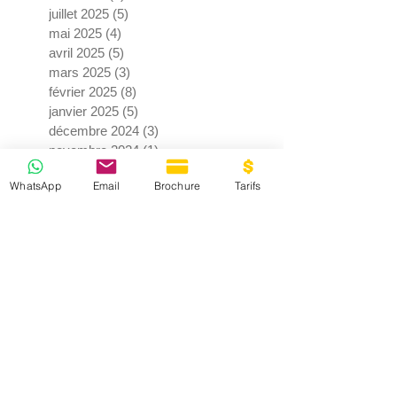
juillet 2025
(5)
5 posts
mai 2025
(4)
4 posts
avril 2025
(5)
5 posts
mars 2025
(3)
3 posts
février 2025
(8)
8 posts
janvier 2025
(5)
5 posts
décembre 2024
(3)
3 posts
novembre 2024
(1)
1 post
septembre 2024
(6)
6 posts
WhatsApp
Email
Brochure
Tarifs
août 2024
(10)
10 posts
juillet 2024
(7)
7 posts
juin 2024
(4)
4 posts
mai 2024
(3)
3 posts
avril 2024
(9)
9 posts
mars 2024
(2)
2 posts
février 2024
(3)
3 posts
janvier 2024
(3)
3 posts
décembre 2023
(2)
2 posts
novembre 2023
(1)
1 post
septembre 2023
(2)
2 posts