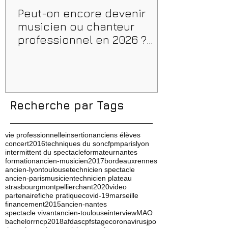
Peut-on encore devenir
musicien ou chanteur
professionnel en 2026 ?
Conseils, méthodes et
erreurs à éviter
Recherche par Tags
vie professionnelle
insertion
anciens élèves
concert
2016
techniques du son
cfpm
paris
lyon
intermittent du spectacle
formateur
nantes
formation
ancien-musicien
2017
bordeaux
rennes
ancien-lyon
toulouse
technicien spectacle
ancien-paris
musicien
technicien plateau
strasbourg
montpellier
chant
2020
video
partenaire
fiche pratique
covid-19
marseille
financement
2015
ancien-nantes
spectacle vivant
ancien-toulouse
interview
MAO
bachelor
rncp
2018
afdas
cpf
stage
coronavirus
jpo