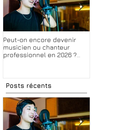
Peut-on encore devenir
Financer sa 
musicien ou chanteur
musique, son
professionnel en 2026 ?
en 2026 : CPF
Conseils, méthodes et
et aides rég
erreurs à éviter
Posts récents