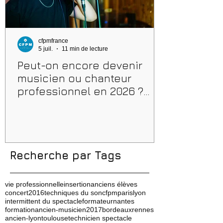
cfpmfrance
5 juil.
11 min de lecture
Peut-on encore devenir
musicien ou chanteur
professionnel en 2026 ?
Conseils, méthodes et
erreurs à éviter
Recherche par Tags
vie professionnelle
insertion
anciens élèves
concert
2016
techniques du son
cfpm
paris
lyon
intermittent du spectacle
formateur
nantes
formation
ancien-musicien
2017
bordeaux
rennes
ancien-lyon
toulouse
technicien spectacle