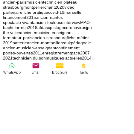
ancien-paris
musicien
technicien plateau
strasbourg
montpellier
chant
2020
video
partenaire
fiche pratique
covid-19
marseille
financement
2015
ancien-nantes
spectacle vivant
ancien-toulouse
interview
MAO
bachelor
rncp
2018
afdas
cpf
stage
coronavirus
jpo
the voice
ancien musicien enseignant
formateur-paris
ancien-strasbourg
fiche métier
2019
batterie
ancien-montpellier
zouk
pédagogie
ancien-musicien-enseignant
confinement
portes-ouvertes
2011
enregistrement
paca
2007
2021
technicien du son
musiques actuelles
2014
ancien-bordeaux
festival
qualité
ep
admission
rouen
opus
WhatsApp
Email
Brochure
Tarifs
Archive
s
juillet 2026
(2)
2 posts
juin 2026
(2)
2 posts
mai 2026
(9)
9 posts
avril 2026
(7)
7 posts
mars 2026
(7)
7 posts