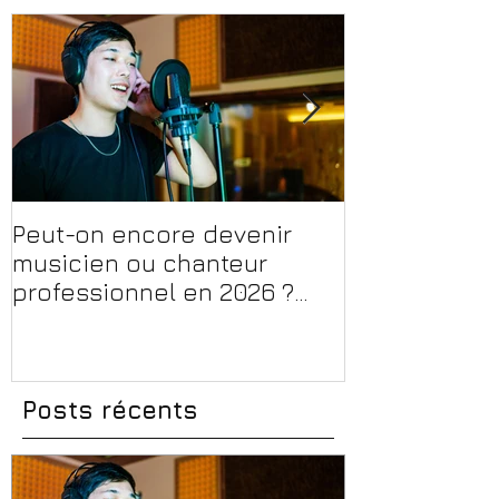
Peut-on encore devenir
Financer sa 
musicien ou chanteur
musique, son
professionnel en 2026 ?
en 2026 : CPF
Conseils, méthodes et
et aides rég
erreurs à éviter
Posts récents