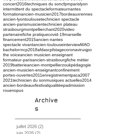
concert
2016
techniques du son
cfpm
paris
lyon
intermittent du spectacle
formateur
nantes
formation
ancien-musicien
2017
bordeaux
rennes
ancien-lyon
toulouse
technicien spectacle
ancien-paris
musicien
technicien plateau
strasbourg
montpellier
chant
2020
video
partenaire
fiche pratique
covid-19
marseille
financement
2015
ancien-nantes
spectacle vivant
ancien-toulouse
interview
MAO
bachelor
rncp
2018
afdas
cpf
stage
coronavirus
jpo
the voice
ancien musicien enseignant
formateur-paris
ancien-strasbourg
fiche métier
2019
batterie
ancien-montpellier
zouk
pédagogie
ancien-musicien-enseignant
confinement
portes-ouvertes
2011
enregistrement
paca
2007
2021
technicien du son
musiques actuelles
2014
ancien-bordeaux
festival
qualité
ep
admission
rouen
opus
Archive
s
juillet 2026
(2)
2 posts
juin 2026
(2)
2 posts