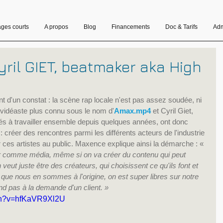
ages courts
A propos
Blog
Financements
Doc & Tarifs
Adm
ril GIET, beatmaker aka High
t d'un constat : la scène rap locale n'est pas assez soudée, ni 
idéaste plus connu sous le nom d'
Amax.mp4
 et Cyril Giet, 
ués à travailler ensemble depuis quelques années, ont donc 
 : créer des rencontres parmi les différents acteurs de l'industrie 
ir ces artistes au public. Maxence explique ainsi la démarche : « 
r comme média, même si on va créer du contenu qui peut 
veut juste être des créateurs, qui choisissent ce qu'ils font et 
t que nous en sommes à l'origine, on est super libres sur notre 
ond pas à la demande d'un client. »
tch?v=hfKaVR9Xl2U