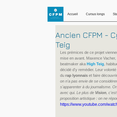
Accueil
Cursus longs
St
Ancien CFPM - Cy
Teig
Les prémices de ce projet viennen
mise en avant. Maxence Vacher, v
beatmaker aka 
High Teig
, habit
décidé d'y remédier. Leur volonté
du 
rap lyonnais
 et faire découvr
on n'a pas envie de se considére
s'apparenter à du journalisme. On 
avec qui. Le plus de 
Vision
, c'es
proposition artistique : on ne rép
https://www.youtube.com/wa