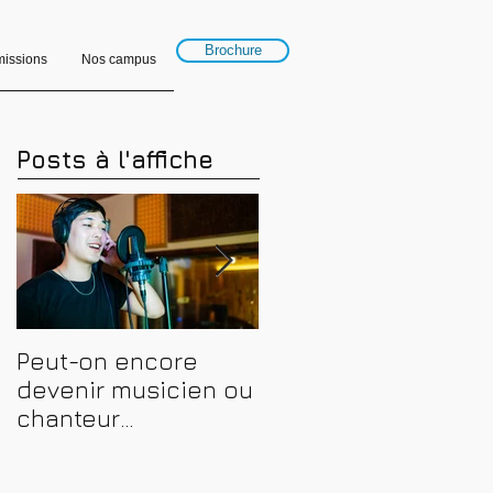
Brochure
issions
Nos campus
Posts à l'affiche
Peut-on encore
Financer sa
devenir musicien ou
formation en
chanteur
musique, son et
professionnel en
spectacle en 2026 :
2026 ? Conseils,
CPF, France Travail e