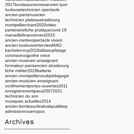
2017
bordeaux
rennes
ancien-lyon
toulouse
technicien spectacle
ancien-paris
musicien
technicien plateau
strasbourg
montpellier
chant
2020
video
partenaire
fiche pratique
covid-19
marseille
financement
2015
ancien-nantes
spectacle vivant
ancien-toulouse
interview
MAO
bachelor
rncp
2018
afdas
cpf
stage
coronavirus
jpo
the voice
ancien musicien enseignant
formateur-paris
ancien-strasbourg
fiche métier
2019
batterie
ancien-montpellier
zouk
pédagogie
ancien-musicien-enseignant
confinement
portes-ouvertes
2011
enregistrement
paca
2007
2021
technicien du son
musiques actuelles
2014
ancien-bordeaux
festival
qualité
ep
admission
rouen
opus
Archives