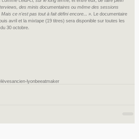
s comme celui-ci, sur le long terme, et entre eux, de faire plein 
terviews, des minis documentaires ou même des sessions 
s ce n'est pas tout à fait défini encore... ».
 Le documentaire 
uis avril et la mixtape (19 titres) sera disponible sur toutes les 
 du 30 octobre.
élèves
ancien-lyon
beeatmaker