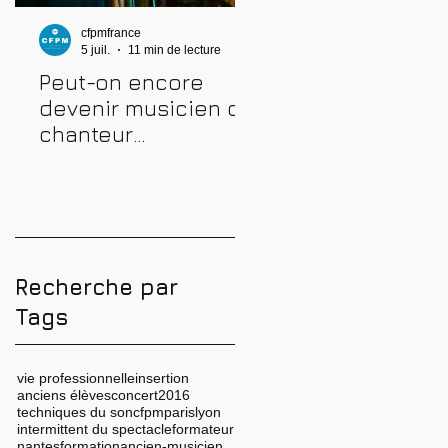
cfpmfrance
cfpmfrance
5 juil.
11 min de lecture
4 juil.
10 min de lecture
Peut-on encore
Comment prépare
devenir musicien ou
une audition
chanteur
musicale : métho
professionnel en
complète pour
2026 ? Conseils,
réussir
méthodes et erreurs
à éviter
Recherche par
Tags
vie professionnelle
insertion
anciens élèves
concert
2016
techniques du son
cfpm
paris
lyon
intermittent du spectacle
formateur
nantes
formation
ancien-musicien