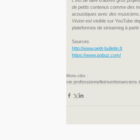
c'est de faire d'autres gros projet
de petits contenus comme des in
acoustiques avec des musiciens. Mai
Vision
 est visible sur YouTube dep
plateformes de streaming à partir
Sources
http://www.petit-bulletin.fr
https://www.qobuz.com/
Mots-clés :
vie professionnelle
insertion
anciens 