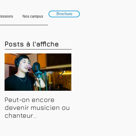
Brochure
issions
Nos campus
Posts à l'affiche
Peut-on encore
Financer sa
devenir musicien ou
formation en
chanteur
musique, son et
professionnel en
spectacle en 2026 :
2026 ? Conseils,
CPF, France Travail e