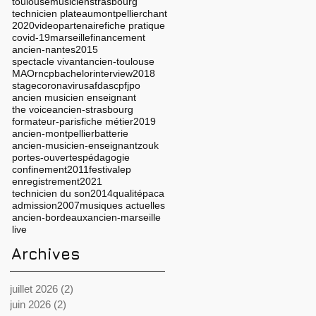
toulouse
musicien
strasbourg
technicien plateau
montpellier
chant
2020
video
partenaire
fiche pratique
covid-19
marseille
financement
ancien-nantes
2015
spectacle vivant
ancien-toulouse
MAO
rncp
bachelor
interview
2018
stage
coronavirus
afdas
cpf
jpo
ancien musicien enseignant
the voice
ancien-strasbourg
formateur-paris
fiche métier
2019
ancien-montpellier
batterie
ancien-musicien-enseignant
zouk
portes-ouvertes
pédagogie
confinement
2011
festival
ep
enregistrement
2021
technicien du son
2014
qualité
paca
admission
2007
musiques actuelles
ancien-bordeaux
ancien-marseille
live
Archives
juillet 2026
(2)
2 posts
juin 2026
(2)
2 posts