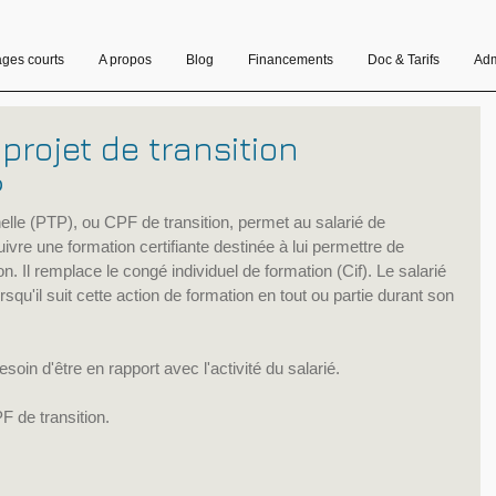
ages courts
A propos
Blog
Financements
Doc & Tarifs
Adm
projet de transition
?
nelle (PTP), ou CPF de transition, permet au salarié de 
ivre une formation certifiante destinée à lui permettre de 
. Il remplace le congé individuel de formation (Cif). Le salarié 
squ'il suit cette action de formation en tout ou partie durant son 
in d'être en rapport avec l'activité du salarié.
 de transition.