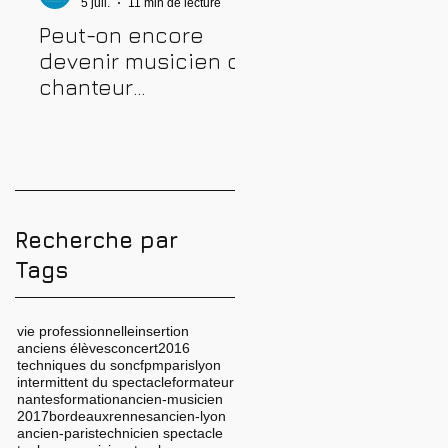
5 juil.
11 min de lecture
4 juil.
10 min de lecture
Peut-on encore
Comment prépare
devenir musicien ou
une audition
chanteur
musicale : métho
professionnel en
complète pour
2026 ? Conseils,
réussir
méthodes et erreurs
à éviter
Recherche par
Tags
vie professionnelle
insertion
anciens élèves
concert
2016
techniques du son
cfpm
paris
lyon
intermittent du spectacle
formateur
nantes
formation
ancien-musicien
2017
bordeaux
rennes
ancien-lyon
ancien-paris
technicien spectacle