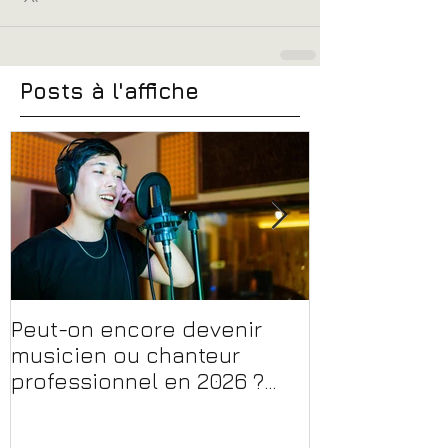
Posts à l'affiche
Peut-on encore devenir
Financer sa 
musicien ou chanteur
musique, son
professionnel en 2026 ?
en 2026 : CPF
Conseils, méthodes et
et aides rég
erreurs à éviter