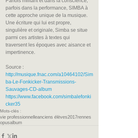
Parfois militant et dans la conscience, 
parfois dans la performance, SIMBA à 
cette approche unique de la musique.
Une écriture qui lui est propre, 
singulière et originale, Simba se situe 
parmi ces artistes à textes qui 
traversent les époques avec aisance et 
impertinence.
Source :
http://musique.fnac.com/a10464102/Sim
ba-Le-Fonkicker-Transmissions-
Sauvages-CD-album
https://www.facebook.com/simbalefonki
cker35
Mots-clés :
vie professionnelle
anciens élèves
2017
rennes
opus
album