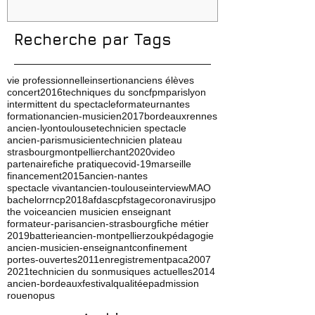
Recherche par Tags
vie professionnelle
insertion
anciens élèves
concert
2016
techniques du son
cfpm
paris
lyon
intermittent du spectacle
formateur
nantes
formation
ancien-musicien
2017
bordeaux
rennes
ancien-lyon
toulouse
technicien spectacle
ancien-paris
musicien
technicien plateau
strasbourg
montpellier
chant
2020
video
partenaire
fiche pratique
covid-19
marseille
financement
2015
ancien-nantes
spectacle vivant
ancien-toulouse
interview
MAO
bachelor
rncp
2018
afdas
cpf
stage
coronavirus
jpo
the voice
ancien musicien enseignant
formateur-paris
ancien-strasbourg
fiche métier
2019
batterie
ancien-montpellier
zouk
pédagogie
ancien-musicien-enseignant
confinement
portes-ouvertes
2011
enregistrement
paca
2007
2021
technicien du son
musiques actuelles
2014
ancien-bordeaux
festival
qualité
ep
admission
rouen
opus