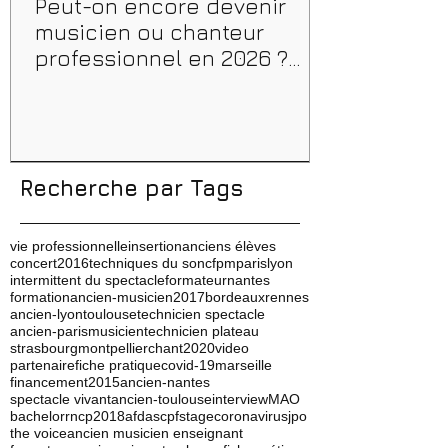
Peut-on encore devenir
musicien ou chanteur
professionnel en 2026 ?
Conseils, méthodes et
erreurs à éviter
Recherche par Tags
vie professionnelle
insertion
anciens élèves
concert
2016
techniques du son
cfpm
paris
lyon
intermittent du spectacle
formateur
nantes
formation
ancien-musicien
2017
bordeaux
rennes
ancien-lyon
toulouse
technicien spectacle
ancien-paris
musicien
technicien plateau
strasbourg
montpellier
chant
2020
video
partenaire
fiche pratique
covid-19
marseille
financement
2015
ancien-nantes
spectacle vivant
ancien-toulouse
interview
MAO
bachelor
rncp
2018
afdas
cpf
stage
coronavirus
jpo
the voice
ancien musicien enseignant