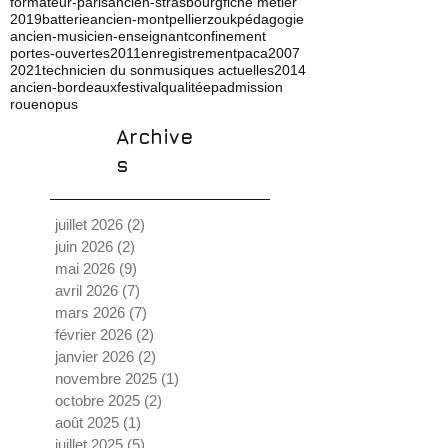
formateur-paris
ancien-strasbourg
fiche métier
2019
batterie
ancien-montpellier
zouk
pédagogie
ancien-musicien-enseignant
confinement
portes-ouvertes
2011
enregistrement
paca
2007
2021
technicien du son
musiques actuelles
2014
ancien-bordeaux
festival
qualité
ep
admission
rouen
opus
Archive
s
juillet 2026
(2)
2 posts
juin 2026
(2)
2 posts
mai 2026
(9)
9 posts
avril 2026
(7)
7 posts
mars 2026
(7)
7 posts
février 2026
(2)
2 posts
janvier 2026
(2)
2 posts
novembre 2025
(1)
1 post
octobre 2025
(2)
2 posts
août 2025
(1)
1 post
juillet 2025
(5)
5 posts