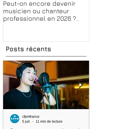
Peut-on encore devenir
Financer sa 
musicien ou chanteur
musique, son
professionnel en 2026 ?
en 2026 : CPF
Conseils, méthodes et
et aides rég
erreurs à éviter
Posts récents
cfpmfrance
5 juil.
11 min de lecture