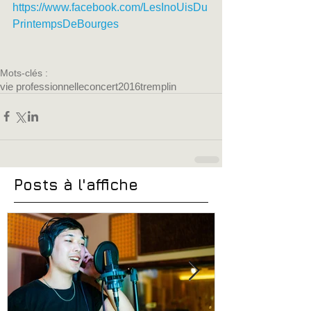
https://www.facebook.com/LesInoUisDu
PrintempsDeBourges
Mots-clés :
vie professionnelle
concert
2016
tremplin
Posts à l'affiche