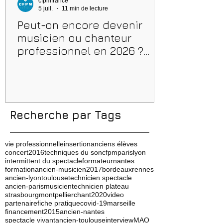
cfpmfrance
5 juil.
11 min de lecture
Peut-on encore devenir
musicien ou chanteur
professionnel en 2026 ?
Conseils, méthodes et
erreurs à éviter
Recherche par Tags
vie professionnelle
insertion
anciens élèves
concert
2016
techniques du son
cfpm
paris
lyon
intermittent du spectacle
formateur
nantes
formation
ancien-musicien
2017
bordeaux
rennes
ancien-lyon
toulouse
technicien spectacle
ancien-paris
musicien
technicien plateau
strasbourg
montpellier
chant
2020
video
partenaire
fiche pratique
covid-19
marseille
financement
2015
ancien-nantes
spectacle vivant
ancien-toulouse
interview
MAO