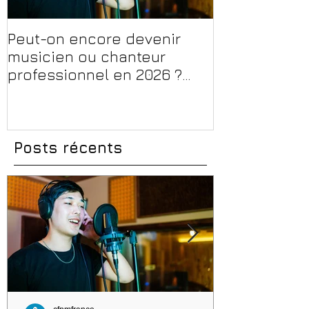
Peut-on encore devenir
Financer sa 
musicien ou chanteur
musique, son
professionnel en 2026 ?
en 2026 : CPF
Conseils, méthodes et
et aides rég
erreurs à éviter
Posts récents