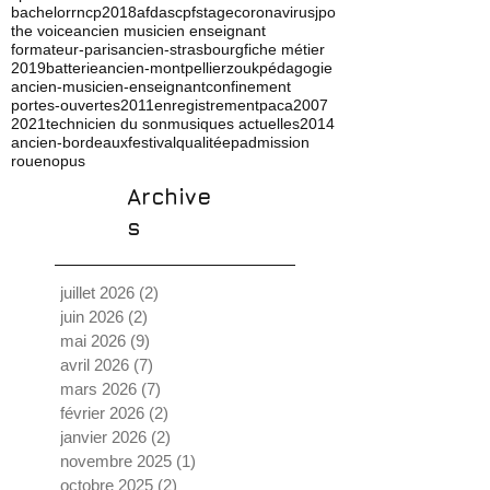
bachelor
rncp
2018
afdas
cpf
stage
coronavirus
jpo
the voice
ancien musicien enseignant
formateur-paris
ancien-strasbourg
fiche métier
2019
batterie
ancien-montpellier
zouk
pédagogie
ancien-musicien-enseignant
confinement
portes-ouvertes
2011
enregistrement
paca
2007
2021
technicien du son
musiques actuelles
2014
ancien-bordeaux
festival
qualité
ep
admission
rouen
opus
Archive
s
juillet 2026
(2)
2 posts
juin 2026
(2)
2 posts
mai 2026
(9)
9 posts
avril 2026
(7)
7 posts
mars 2026
(7)
7 posts
février 2026
(2)
2 posts
janvier 2026
(2)
2 posts
novembre 2025
(1)
1 post
octobre 2025
(2)
2 posts