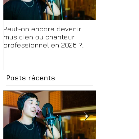
Peut-on encore devenir
Financer sa 
musicien ou chanteur
musique, son
professionnel en 2026 ?
en 2026 : CPF
Conseils, méthodes et
et aides rég
erreurs à éviter
Posts récents