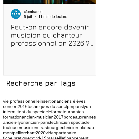
cfpmfrance
5 juil.
11 min de lecture
Peut-on encore devenir
musicien ou chanteur
professionnel en 2026 ?
Conseils, méthodes et
erreurs à éviter
Recherche par Tags
vie professionnelle
insertion
anciens élèves
concert
2016
techniques du son
cfpm
paris
lyon
intermittent du spectacle
formateur
nantes
formation
ancien-musicien
2017
bordeaux
rennes
ancien-lyon
ancien-paris
technicien spectacle
toulouse
musicien
strasbourg
technicien plateau
montpellier
chant
2020
video
partenaire
fiche pratique
covid-19
marseille
financement