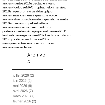
ancien-nantes
2015
spectacle vivant
ancien-toulouse
MAO
rncp
bachelor
interview
2018
stage
coronavirus
afdas
cpf
jpo
ancien musicien enseignant
the voice
ancien-strasbourg
formateur-paris
fiche métier
2019
ancien-montpellier
batterie
ancien-musicien-enseignant
zouk
portes-ouvertes
pédagogie
confinement
2011
festival
ep
enregistrement
2021
technicien du son
2014
qualité
paca
admission
2007
musiques actuelles
ancien-bordeaux
ancien-marseille
live
Archive
s
juillet 2026
(2)
2 posts
juin 2026
(2)
2 posts
mai 2026
(9)
9 posts
avril 2026
(7)
7 posts
mars 2026
(7)
7 posts
février 2026
(2)
2 posts