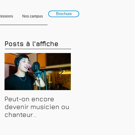
Brochure
issions
Nos campus
Posts à l'affiche
Peut-on encore
Financer sa
devenir musicien ou
formation en
chanteur
musique, son et
professionnel en
spectacle en 2026 :
2026 ? Conseils,
CPF, France Travail e