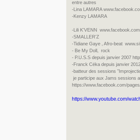
entre autres
-Lina LAMARA www.facebook.com
-Kenzy LAMARA
-Lili K'VENN  www.facebook.com/l
-SMALLER'Z
-Tidiane Gaye , Afro-beat  www.s
- Be My Doll,  rock 
- P.U.S.S depuis janvier 2007 htt
-Franck Céka depuis janvier 2012
-batteur des sessions "Improjecti
 je participe aux Jams sessions
https://www.facebook.com/pages
https://www.youtube.com/wat