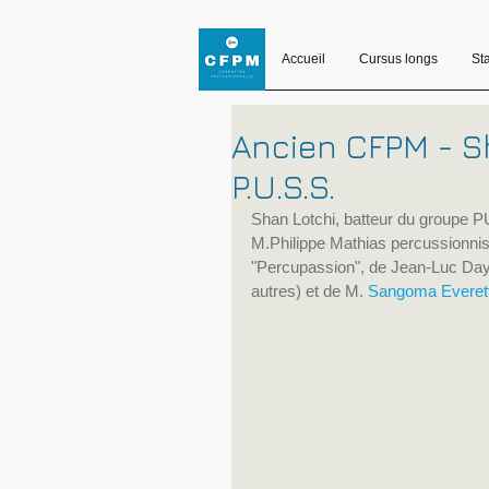
Accueil
Cursus longs
St
Ancien CFPM - S
P.U.S.S.
Shan Lotchi, batteur du groupe 
M.Philippe Mathias percussionnist
"Percupassion", de Jean-Luc Daya
autres) et de M. 
Sangoma Everet