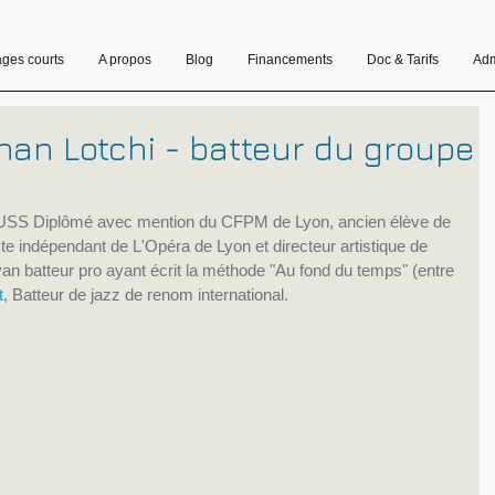
ages courts
A propos
Blog
Financements
Doc & Tarifs
Adm
han Lotchi - batteur du groupe
PUSS Diplômé avec mention du CFPM de Lyon, ancien élève de 
e indépendant de L'Opéra de Lyon et directeur artistique de 
n batteur pro ayant écrit la méthode "Au fond du temps" (entre 
t
, Batteur de jazz de renom international.