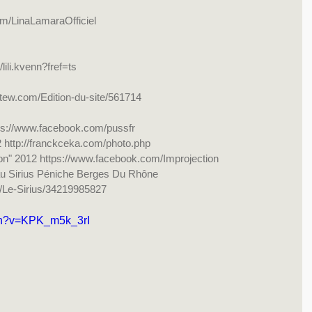
/LinaLamaraOfficiel
ili.kvenn?fref=ts
itew.com/Edition-du-site/561714
ps://www.facebook.com/pussfr    
 http://franckceka.com/photo.php    
on" 2012 https://www.facebook.com/Improjection      
 au Sirius Péniche Berges Du Rhône
/Le-Sirius/34219985827 
ch?v=KPK_m5k_3rI