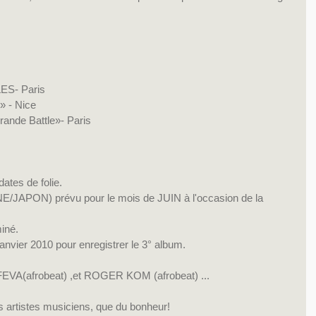
ES- Paris
 - Nice
nde Battle»- Paris
ates de folie.
E/JAPON) prévu pour le mois de JUIN à l'occasion de la 
iné.
janvier 2010 pour enregistrer le 3° album.
FEVA(afrobeat) ,et ROGER KOM (afrobeat) ...
 artistes musiciens, que du bonheur!