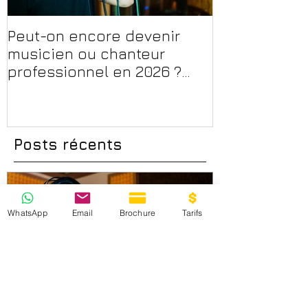
Peut-on encore devenir
Financer sa 
musicien ou chanteur
musique, son
professionnel en 2026 ?
en 2026 : CPF
Conseils, méthodes et
et aides rég
erreurs à éviter
Posts récents
WhatsApp
Email
Brochure
Tarifs
cfpmfrance