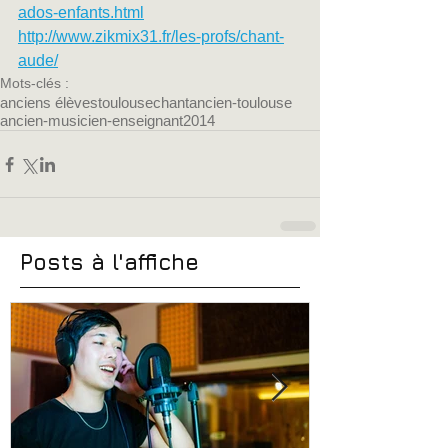
ados-enfants.html
http://www.zikmix31.fr/les-profs/chant-
aude/
Mots-clés :
anciens élèves
toulouse
chant
ancien-toulouse
ancien-musicien-enseignant
2014
Posts à l'affiche