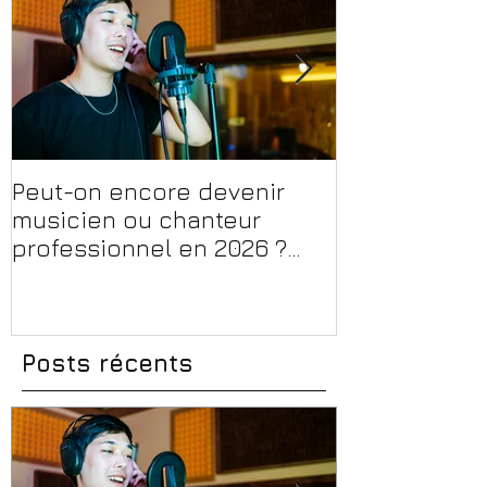
Peut-on encore devenir
Financer sa 
musicien ou chanteur
musique, son
professionnel en 2026 ?
en 2026 : CPF
Conseils, méthodes et
et aides rég
erreurs à éviter
Posts récents