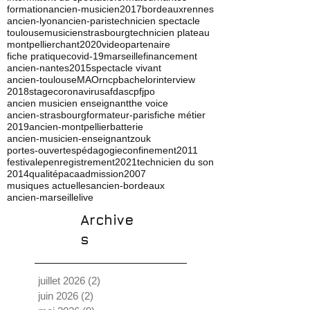
formation
ancien-musicien
2017
bordeaux
rennes
ancien-lyon
ancien-paris
technicien spectacle
toulouse
musicien
strasbourg
technicien plateau
montpellier
chant
2020
video
partenaire
fiche pratique
covid-19
marseille
financement
ancien-nantes
2015
spectacle vivant
ancien-toulouse
MAO
rncp
bachelor
interview
2018
stage
coronavirus
afdas
cpf
jpo
ancien musicien enseignant
the voice
ancien-strasbourg
formateur-paris
fiche métier
2019
ancien-montpellier
batterie
ancien-musicien-enseignant
zouk
portes-ouvertes
pédagogie
confinement
2011
festival
ep
enregistrement
2021
technicien du son
2014
qualité
paca
admission
2007
musiques actuelles
ancien-bordeaux
ancien-marseille
live
Archive
s
juillet 2026
(2)
2 posts
juin 2026
(2)
2 posts