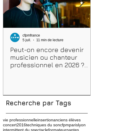
cfpmfrance
5 juil.
11 min de lecture
Peut-on encore devenir
musicien ou chanteur
professionnel en 2026 ?
Conseils, méthodes et
erreurs à éviter
Recherche par Tags
vie professionnelle
insertion
anciens élèves
concert
2016
techniques du son
cfpm
paris
lyon
intermittent du spectacle
formateur
nantes